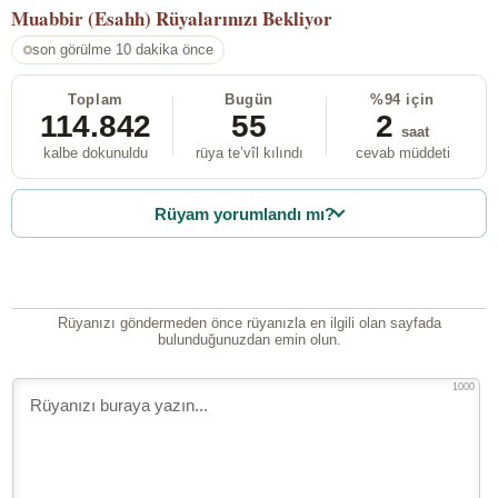
Muabbir (Esahh)
Rüyalarınızı Bekliyor
son görülme 10 dakika önce
Toplam
Bugün
%94 için
114.842
55
2
saat
kalbe dokunuldu
rüya te’vîl kılındı
cevab müddeti
Rüyam yorumlandı mı?
Rüyanızı göndermeden önce rüyanızla en ilgili olan sayfada
bulunduğunuzdan emin olun.
1000