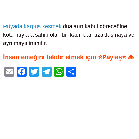
Rüyada karpus kesmek
duaların kabul göreceğine,
kötü huylara sahip olan bir kadından uzaklaşmaya ve
ayrılmaya inanılır.
İnsan emeğini takdir etmek için ⭐Paylaş⭐ 🙏
E
F
T
T
W
S
m
a
wi
el
h
h
ail
c
tt
e
at
ar
e
er
gr
s
e
b
a
A
o
m
p
o
p