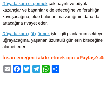
Rüyada kara et görmek
çok hayırlı ve büyük
kazançlar ve başarılar elde edeceğine ve ferahlığa
kavuşacağına, elde bulunan malvarlığının daha da
artacağına rivayet eder.
Rüyada kara gül görmek
işle ilgili planlarının sekteye
uğrayacağına, yaşanan üzüntülü günlerin biteceğine
alamet eder.
İnsan emeğini takdir etmek için ⭐Paylaş⭐ 🙏
E
F
T
T
W
S
m
a
wi
el
h
h
ail
c
tt
e
at
ar
e
er
gr
s
e
b
a
A
o
m
p