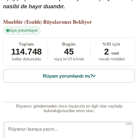
nasibi de hayır duandır.
Muabbir (Esahh)
Rüyalarınızı Bekliyor
rüya yorumluyor
Toplam
Bugün
%93 için
114.748
45
2
saat
kalbe dokunuldu
rüya te’vîl kılındı
cevab müddeti
Rüyam yorumlandı mı?
Rüyanızı göndermeden önce rüyanızla en ilgili olan sayfada
bulunduğunuzdan emin olun.
1000