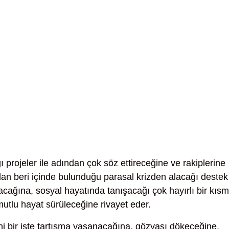
ı projeler ile adından çok söz ettireceğine ve rakiplerine
an beri içinde bulunduğu parasal krizden alacağı destek
acağına, sosyal hayatında tanışacağı çok hayırlı bir kısm
 mutlu hayat sürüleceğine rivayet eder.
i bir işte tartışma yaşanacağına, gözyaşı dökeceğine,