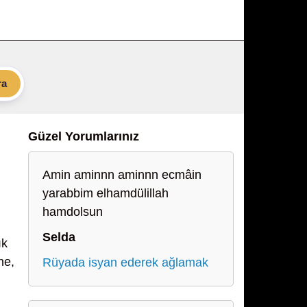
ra
Güzel Yorumlarınız
Amin aminnn aminnn ecmâin
yarabbim elhamdülillah
hamdolsun
Selda
ık
ne,
Rüyada isyan ederek ağlamak