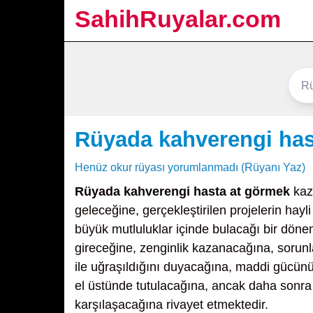
SahihRuyalar.com
Rüyada kahverengi has
Henüz okur rüyası yorumlanmadı (Rüyanı Yaz)
Rüyada kahverengi hasta at görmek
kaza
geleceğine, gerçekleştirilen projelerin hayl
büyük mutluluklar içinde bulacağı bir döne
gireceğine, zenginlik kazanacağına, sorunla
ile uğraşıldığını duyacağına, maddi gücünü
el üstünde tutulacağına, ancak daha sonra 
karşılaşacağına rivayet etmektedir.