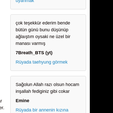
uyanmak
çok teşekkür ederim bende
bütün günü bunu düşünüp
ağlaıştım oysaki ne üzel bir
manası varmış
7Breath_BTS (yt)
Rüyada taehyung görmek
Sağolun Allah razı olsun hocam
inşallah fediginiz gibi cokar
Emine
r
er.
Rüyada bir annenin kızına