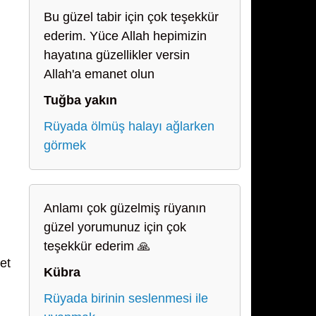
Bu güzel tabir için çok teşekkür
ederim. Yüce Allah hepimizin
hayatına güzellikler versin
Allah'a emanet olun
Tuğba yakın
Rüyada ölmüş halayı ağlarken
görmek
Anlamı çok güzelmiş rüyanın
güzel yorumunuz için çok
teşekkür ederim 🙏
et
Kübra
Rüyada birinin seslenmesi ile