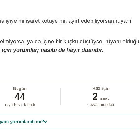
is iyiye mi işaret kötüye mi, ayırt edebiliyorsan rüyanı
gelmiyorsa, ya da içine bir kuşku düştüyse, rüyanı olduğu
için yorumlar; nasibi de hayır duandır.
Bugün
%93 için
44
2
saat
rüya te’vîl kılındı
cevab müddeti
yam yorumlandı mı?