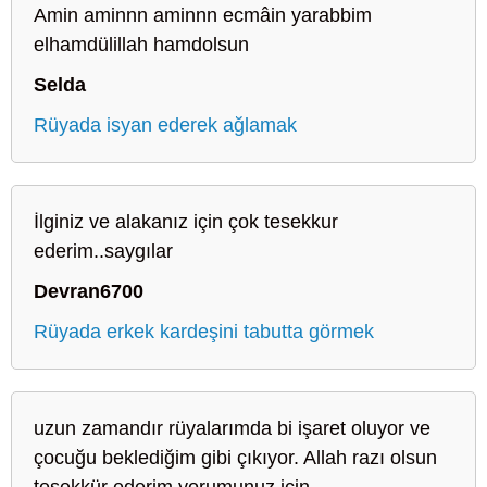
Amin aminnn aminnn ecmâin yarabbim
elhamdülillah hamdolsun
Selda
Rüyada isyan ederek ağlamak
İlginiz ve alakanız için çok tesekkur
ederim..saygılar
Devran6700
Rüyada erkek kardeşini tabutta görmek
uzun zamandır rüyalarımda bi işaret oluyor ve
çocuğu beklediğim gibi çıkıyor. Allah razı olsun
teşekkür ederim yorumunuz için