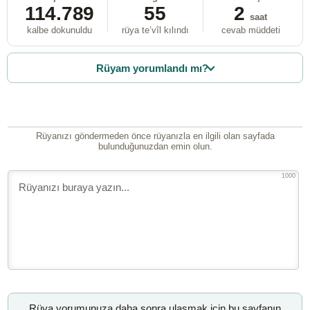
114.789
55
2
saat
kalbe dokunuldu
rüya te’vîl kılındı
cevab müddeti
Rüyam yorumlandı mı?
Rüyanızı göndermeden önce rüyanızla en ilgili olan sayfada
bulunduğunuzdan emin olun.
1000
Rüya yorumunuza daha sonra ulaşmak için bu sayfanın