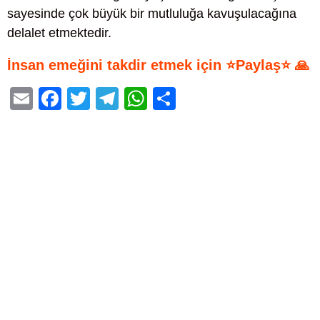
sayesinde çok büyük bir mutluluğa kavuşulacağına
delalet etmektedir.
İnsan emeğini takdir etmek için ⭐Paylaş⭐ 🙏
E
F
T
T
W
S
m
a
wi
el
h
h
ail
c
tt
e
at
ar
e
er
gr
s
e
b
a
A
o
m
p
o
p
k