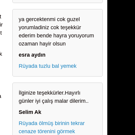
t
ya gercektenmi cok guzel
ir
yorumladiniz cok teşekkür
t
ederim bende hayra yoruyorum
ozaman hayir olsun
k
esra aydın
Rüyada tuzlu bal yemek
İlginize teşekkürler.Hayırlı
a
günler iyi çalış malar dilerim..
Selim Ak
Rüyada ölmüş birinin tekrar
cenaze törenini görmek