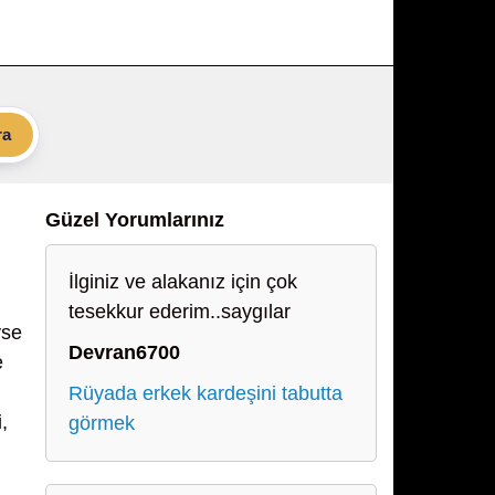
ra
Güzel Yorumlarınız
İlginiz ve alakanız için çok
tesekkur ederim..saygılar
yse
Devran6700
e
Rüyada erkek kardeşini tabutta
,
görmek