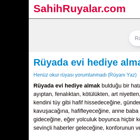
SahihRuyalar.com
Rüyada evi hediye alm
Henüz okur rüyası yorumlanmadı (Rüyanı Yaz)
Rüyada evi hediye almak
bulduğu bir hat
ayıptan, fenalıktan, kötülükten, art niyet
kendini tüy gibi hafif hissedeceğine, günd
kavuşacağına, hafifleyeceğine, anne baba 
gideceğine, eğer yolculuk boyunca hiçbir kö
sevinçli haberler geleceğine, konforunun v