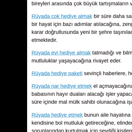
bireyleri arasında çok büyük tartışmaların
Rüyada çok hediye almak
bir süre daha sa
bir hayat için bazı adımlar atılacağına, zen
karar doğrultusunda yeni bir şehre taşınıl
etmektedir.
Rüyada evi hediye almak
tatmadığı ve bilm
mutluluklar yaşayacağına rivayet eder.
Rüyada hediye paketi
sevinçli haberlere, 
Rüyada nar hediye etmek
el açmayacağına,
babasının hayır duaları alacağı işler yap
süre içinde mal mülk sahibi olunacağına işar
Rüyada hediye etmek
bunun aile hayatına
kendisine bol mutluluk getireceğine, elinde
sorunlarından kurtulmak için sevdiği kişile