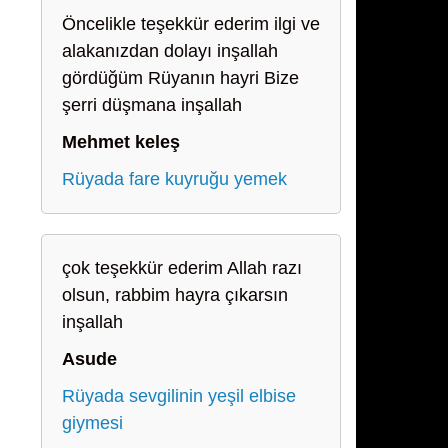
Öncelikle teşekkür ederim ilgi ve
alakanızdan dolayı inşallah
gördüğüm Rüyanın hayri Bize
şerri düşmana inşallah
Mehmet keleş
Rüyada fare kuyruğu yemek
çok teşekkür ederim Allah razı
olsun, rabbim hayra çıkarsın
inşallah
Asude
Rüyada sevgilinin yeşil elbise
giymesi