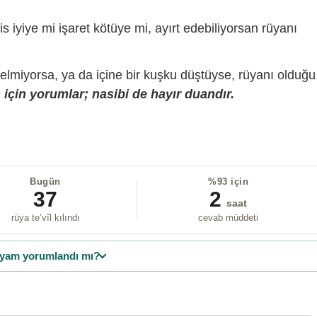
is iyiye mi işaret kötüye mi, ayırt edebiliyorsan rüyanı
gelmiyorsa, ya da içine bir kuşku düştüyse, rüyanı olduğu
için yorumlar; nasibi de hayır duandır.
Bugün
%93 için
37
2
saat
rüya te’vîl kılındı
cevab müddeti
yam yorumlandı mı?