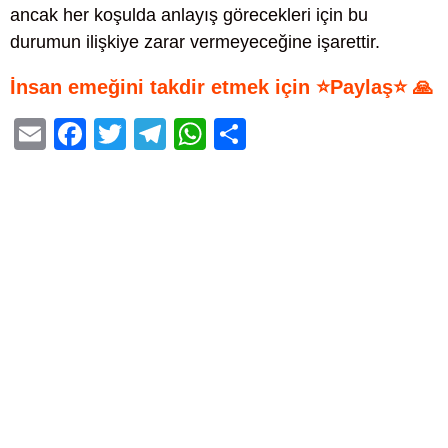
ancak her koşulda anlayış görecekleri için bu
durumun ilişkiye zarar vermeyeceğine işarettir.
İnsan emeğini takdir etmek için ⭐Paylaş⭐ 🙏
E
F
T
T
W
S
m
a
wi
el
h
h
ail
c
tt
e
at
ar
e
er
gr
s
e
b
a
A
o
m
p
o
p
k