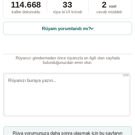
114.668
33
2
saat
kalbe dokunuldu
rüya te’vîl kılındı
cevab müddeti
Rüyam yorumlandı mı?
Rüyanızı göndermeden önce rüyanızla en ilgili olan sayfada
bulunduğunuzdan emin olun.
1000
Rüya yorumunuza daha sonra ulaşmak için bu sayfanın