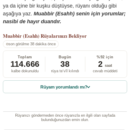
ya da içine bir kuşku düştüyse, rüyanı olduğu gibi
aşağıya yaz.
Muabbir (Esahh) senin için yorumlar;
nasibi de hayır duandır.
Muabbir (Esahh)
Rüyalarınızı Bekliyor
son görülme 38 dakika önce
Toplam
Bugün
%92 için
114.666
38
2
saat
kalbe dokunuldu
rüya te’vîl kılındı
cevab müddeti
Rüyam yorumlandı mı?
Rüyanızı göndermeden önce rüyanızla en ilgili olan sayfada
bulunduğunuzdan emin olun.