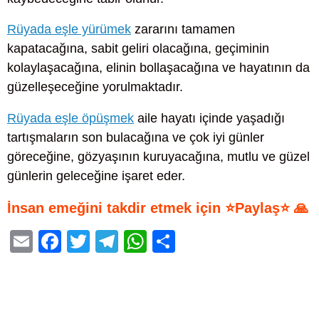
Rüyada eşle yürümek
zararını tamamen
kapatacağına, sabit geliri olacağına, geçiminin
kolaylaşacağına, elinin bollaşacağına ve hayatının da
güzelleşeceğine yorulmaktadır.
Rüyada eşle öpüşmek
aile hayatı içinde yaşadığı
tartışmaların son bulacağına ve çok iyi günler
göreceğine, gözyaşının kuruyacağına, mutlu ve güzel
günlerin geleceğine işaret eder.
İnsan emeğini takdir etmek için ⭐Paylaş⭐ 🙏
E
F
T
T
W
S
m
a
wi
el
h
h
ail
c
tt
e
at
ar
e
er
gr
s
e