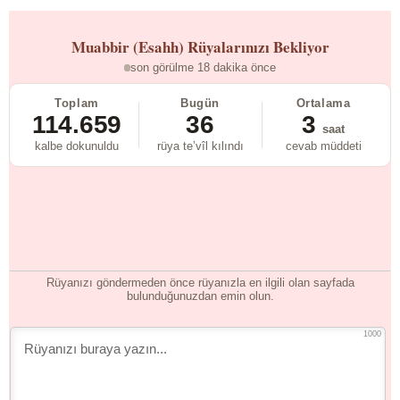
Muabbir (Esahh)
Rüyalarınızı Bekliyor
son görülme 18 dakika önce
Toplam
Bugün
Ortalama
114.659
36
3
saat
kalbe dokunuldu
rüya te’vîl kılındı
cevab müddeti
Rüyanızı göndermeden önce rüyanızla en ilgili olan sayfada
bulunduğunuzdan emin olun.
1000