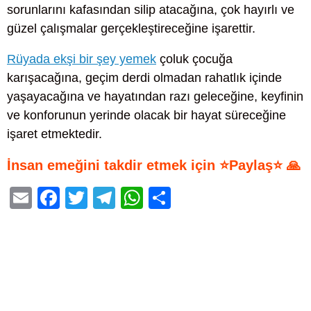
sorunlarını kafasından silip atacağına, çok hayırlı ve
güzel çalışmalar gerçekleştireceğine işarettir.
Rüyada ekşi bir şey yemek
çoluk çocuğa
karışacağına, geçim derdi olmadan rahatlık içinde
yaşayacağına ve hayatından razı geleceğine, keyfinin
ve konforunun yerinde olacak bir hayat süreceğine
işaret etmektedir.
İnsan emeğini takdir etmek için ⭐Paylaş⭐ 🙏
E
F
T
T
W
S
m
a
wi
el
h
h
ail
c
tt
e
at
ar
e
er
gr
s
e
b
a
A
o
m
p