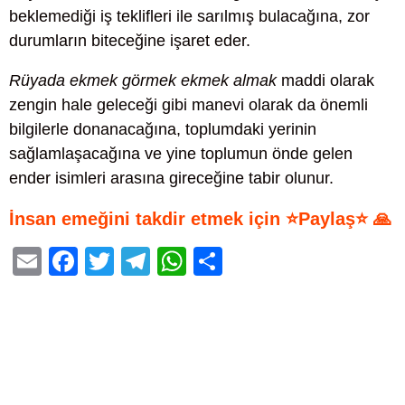
beklemediği iş teklifleri ile sarılmış bulacağına, zor
durumların biteceğine işaret eder.
Rüyada ekmek görmek ekmek almak
maddi olarak
zengin hale geleceği gibi manevi olarak da önemli
bilgilerle donanacağına, toplumdaki yerinin
sağlamlaşacağına ve yine toplumun önde gelen
ender isimleri arasına gireceğine tabir olunur.
İnsan emeğini takdir etmek için ⭐Paylaş⭐ 🙏
E
F
T
T
W
S
m
a
wi
el
h
h
ail
c
tt
e
at
ar
e
er
gr
s
e
b
a
A