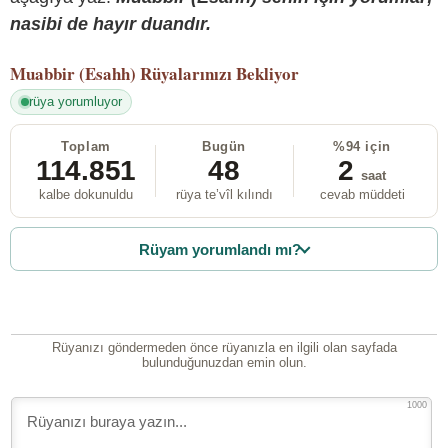
nasibi de hayır duandır.
Muabbir (Esahh)
Rüyalarınızı Bekliyor
rüya yorumluyor
Toplam
Bugün
%94 için
114.851
48
2
saat
kalbe dokunuldu
rüya te’vîl kılındı
cevab müddeti
Rüyam yorumlandı mı?
Rüyanızı göndermeden önce rüyanızla en ilgili olan sayfada
bulunduğunuzdan emin olun.
1000