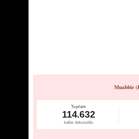
Muabbir (
Toplam
114.632
kalbe dokunuldu