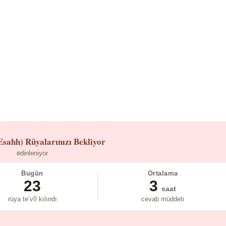
Esahh)
Rüyalarınızı Bekliyor
dinleniyor
Bugün
Ortalama
23
3
saat
rüya te’vîl kılındı
cevab müddeti