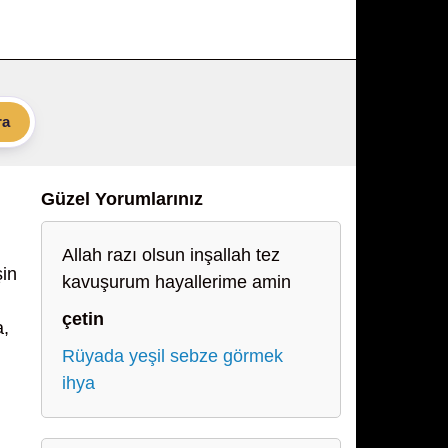
ra
Güzel Yorumlarınız
Allah razı olsun inşallah tez
şin
kavuşurum hayallerime amin
çetin
a,
Rüyada yeşil sebze görmek
ihya