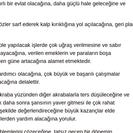
ırlı bir evlat olacağına, daha güçlü hale geleceğine ve
zler sarf ederek kalp kırıklığına yol açılacağına, geri pl
le yapılacak işlerde çok uğraş verilmesine ve sabır
ayacağına, verilen emeklerin ve paraların boşa
nden güne artacağına alamet etmektedir.
rdımcı olacağına, çok büyük ve başarılı çalışmalar
cağına delalettir.
akraba yüzünden diğer akrabalarla ters düşüleceğine ve
k daha sonra şansının yaver gitmesi ile çok rahat
ir şekilde değerlendireceğine büyük kazançlar elde
lerden yardım alacağına yorulur.
oblemlerini çözeceğine, tatsız geçen bir dönemin