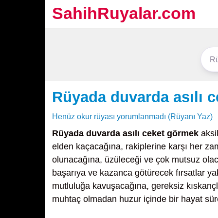
SahihRuyalar.com
Rüyada duvarda asılı 
Henüz okur rüyası yorumlanmadı (Rüyanı Yaz)
Rüyada duvarda asılı ceket görmek
aksi
elden kaçacağına, rakiplerine karşı her 
olunacağına, üzüleceği ve çok mutsuz olac
başarıya ve kazanca götürecek fırsatlar ya
mutluluğa kavuşacağına, gereksiz kıskançlık
muhtaç olmadan huzur içinde bir hayat sür