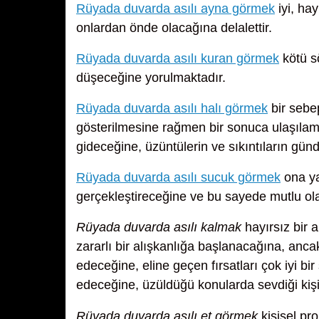
Rüyada duvarda asılı ayna görmek
iyi, hay
onlardan önde olacağına delalettir.
Rüyada duvarda asılı kuran görmek
kötü sö
düşeceğine yorulmaktadır.
Rüyada duvarda asılı halı görmek
bir sebep
gösterilmesine rağmen bir sonuca ulaşılam
gideceğine, üzüntülerin ve sıkıntıların gü
Rüyada duvarda asılı sucuk görmek
ona ya
gerçekleştireceğine ve bu sayede mutlu ola
Rüyada duvarda asılı kalmak
hayırsız bir 
zararlı bir alışkanlığa başlanacağına, anca
edeceğine, eline geçen fırsatları çok iyi b
edeceğine, üzüldüğü konularda sevdiği kişi
Rüyada duvarda asılı et görmek
kişisel pr