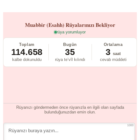
Muabbir (Esahh)
Rüyalarınızı Bekliyor
rüya yorumluyor
Toplam
Bugün
Ortalama
114.658
35
3
saat
kalbe dokunuldu
rüya te’vîl kılındı
cevab müddeti
Rüyanızı göndermeden önce rüyanızla en ilgili olan sayfada
bulunduğunuzdan emin olun.
1000