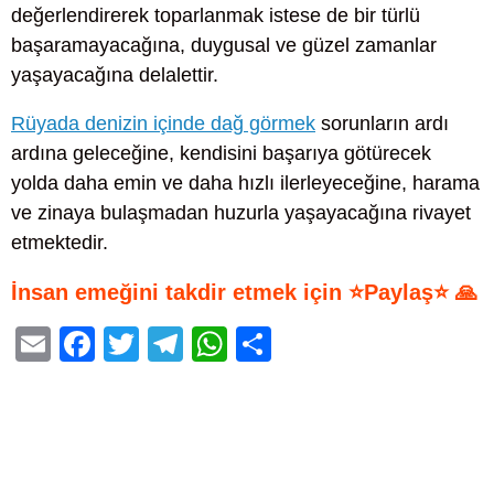
değerlendirerek toparlanmak istese de bir türlü
başaramayacağına, duygusal ve güzel zamanlar
yaşayacağına delalettir.
Rüyada denizin içinde dağ görmek
sorunların ardı
ardına geleceğine, kendisini başarıya götürecek
yolda daha emin ve daha hızlı ilerleyeceğine, harama
ve zinaya bulaşmadan huzurla yaşayacağına rivayet
etmektedir.
İnsan emeğini takdir etmek için ⭐Paylaş⭐ 🙏
E
F
T
T
W
S
m
a
wi
el
h
h
ail
c
tt
e
at
ar
e
er
gr
s
e
b
a
A