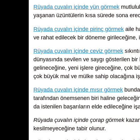
Rüyada çuvalın içinde yün görmek
mutluluk
yaşanan üzüntülerin kısa sürede sona erec
Rüyada çuvalın içinde pirinç görmek
aile h
ve rahat edilecek bir döneme girileceğine, i
Rüyada çuvalın içinde ceviz görmek
sıkıntı
dünyasında sevilen ve saygı gösterilen bir
gelineceğine, yeni işlere gireceğine, çok 
çok büyük mal ve mülke sahip olacağına iş
Rüyada çuvalın içinde mısır görmek
bundan
tarafından önemsenen biri haline geleceği
da istenilen başarıların elde edileceğine işar
Rüyada çuvalın içinde çorap görmek
kazanç
kesilmeyeceğine tabir olunur.