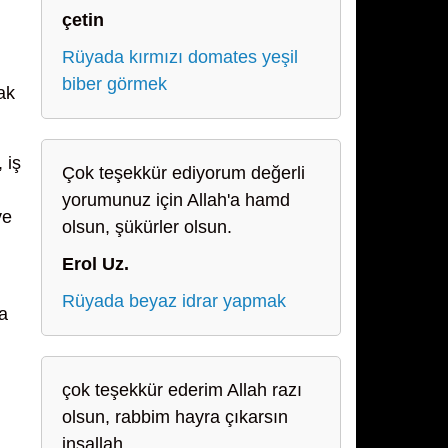
çetin
Rüyada kırmızı domates yeşil
biber görmek
ak
 iş
Çok teşekkür ediyorum değerli
yorumunuz için Allah'a hamd
ve
olsun, şükürler olsun.
Erol Uz.
Rüyada beyaz idrar yapmak
a
çok teşekkür ederim Allah razı
olsun, rabbim hayra çıkarsın
inşallah