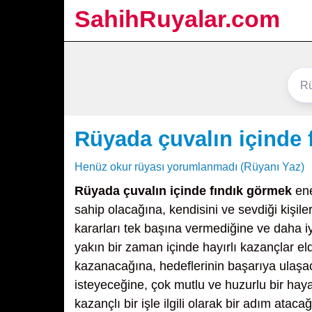
SahihRuyalar.com
Rüyada çuvalın içinde 
Henüz okur rüyası yorumlanmadı (Rüyanı Yaz)
Rüyada çuvalın içinde fındık görmek
ene
sahip olacağına, kendisini ve sevdiği kişil
kararları tek başına vermediğine ve daha iy
yakın bir zaman içinde hayırlı kazançlar e
kazanacağına, hedeflerinin başarıya ulaş
isteyeceğine, çok mutlu ve huzurlu bir hayat
kazançlı bir işle ilgili olarak bir adım at