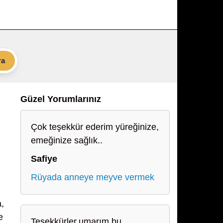
ra
Güzel Yorumlarınız
Çok teşekkür ederim yüreğinize,
emeğinize sağlık..
Safiye
Rüyada anneye meyve vermek
a,
e
Teşekkürler.umarım bu