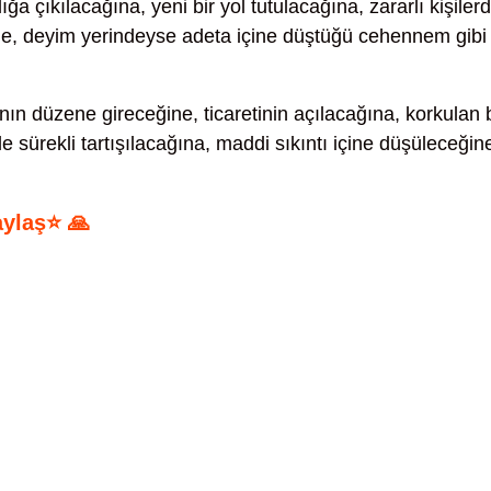
ığa çıkılacağına, yeni bir yol tutulacağına, zararlı kişiler
ine, deyim yerindeyse adeta içine düştüğü cehennem gibi
ın düzene gireceğine, ticaretinin açılacağına, korkulan b
le sürekli tartışılacağına, maddi sıkıntı içine düşüleceğin
aylaş⭐ 🙏