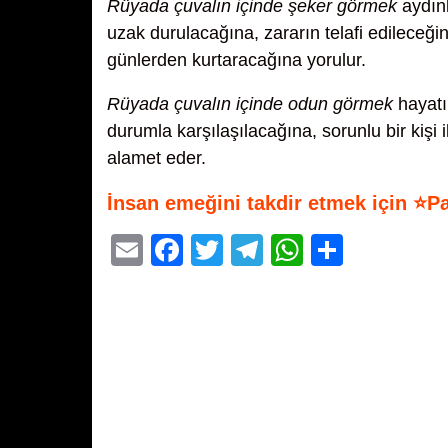
Rüyada çuvalın içinde şeker görmek
aydınl
uzak durulacağına, zararın telafi edileceğ
günlerden kurtaracağına yorulur.
Rüyada çuvalın içinde odun görmek
hayatın
durumla karşılaşılacağına, sorunlu bir kişi i
alamet eder.
İnsan emeğini takdir etmek için ⭐P
E
F
T
T
W
S
m
a
wi
el
h
h
ail
c
tt
e
at
ar
e
er
gr
s
e
b
a
A
o
m
p
o
p