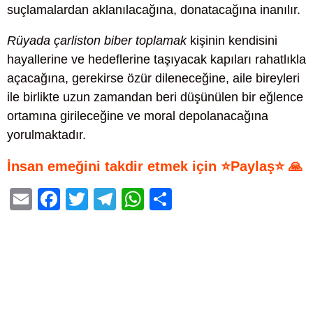
suçlamalardan aklanılacağına, donatacağına inanılır.
Rüyada çarliston biber toplamak
kişinin kendisini
hayallerine ve hedeflerine taşıyacak kapıları rahatlıkla
açacağına, gerekirse özür dileneceğine, aile bireyleri
ile birlikte uzun zamandan beri düşünülen bir eğlence
ortamına girileceğine ve moral depolanacağına
yorulmaktadır.
İnsan emeğini takdir etmek için ⭐Paylaş⭐ 🙏
E
F
T
T
W
S
m
a
wi
el
h
h
ail
c
tt
e
at
ar
e
er
gr
s
e
b
a
A
o
m
p