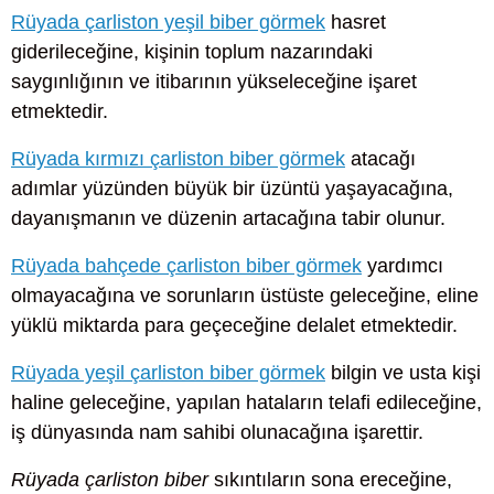
Rüyada çarliston yeşil biber görmek
hasret
giderileceğine, kişinin toplum nazarındaki
saygınlığının ve itibarının yükseleceğine işaret
etmektedir.
Rüyada kırmızı çarliston biber görmek
atacağı
adımlar yüzünden büyük bir üzüntü yaşayacağına,
dayanışmanın ve düzenin artacağına tabir olunur.
Rüyada bahçede çarliston biber görmek
yardımcı
olmayacağına ve sorunların üstüste geleceğine, eline
yüklü miktarda para geçeceğine delalet etmektedir.
Rüyada yeşil çarliston biber görmek
bilgin ve usta kişi
haline geleceğine, yapılan hataların telafi edileceğine,
iş dünyasında nam sahibi olunacağına işarettir.
Rüyada çarliston biber
sıkıntıların sona ereceğine,