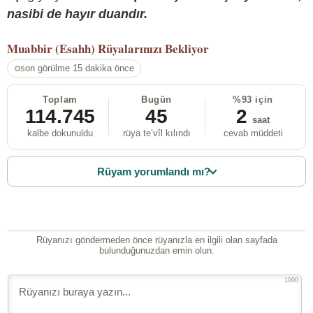
nasibi de hayır duandır.
Muabbir (Esahh)
Rüyalarınızı Bekliyor
son görülme 15 dakika önce
Toplam
Bugün
%93 için
114.745
45
2
saat
kalbe dokunuldu
rüya te’vîl kılındı
cevab müddeti
Rüyam yorumlandı mı?
Rüyanızı göndermeden önce rüyanızla en ilgili olan sayfada
bulunduğunuzdan emin olun.
1000