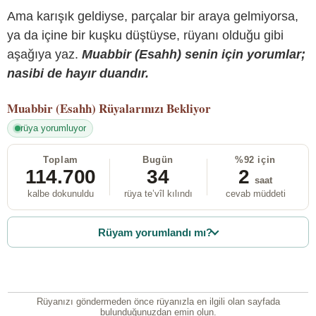
Ama karışık geldiyse, parçalar bir araya gelmiyorsa,
ya da içine bir kuşku düştüyse, rüyanı olduğu gibi
aşağıya yaz.
Muabbir (Esahh) senin için yorumlar;
nasibi de hayır duandır.
Muabbir (Esahh)
Rüyalarınızı Bekliyor
rüya yorumluyor
Toplam
Bugün
%92 için
114.700
34
2
saat
kalbe dokunuldu
rüya te’vîl kılındı
cevab müddeti
Rüyam yorumlandı mı?
Rüyanızı göndermeden önce rüyanızla en ilgili olan sayfada
bulunduğunuzdan emin olun.