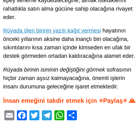
epey ilerleme kaydedileceğine, almak istediklerini
rahatlıkla satın alma gücüne sahip olacağına rivayet
eder.
Rüyada ölen birinin yazılı kağıt vermesi
hayatının
önceki yıllarının aksine daha inançlı biri olacağına,
sıkıntılarını kısa zaman içinde kimseden en ufak bir
destek görmeden ortadan kaldıracağına alamet eder.
Rüyada birinin isminin değiştiğini görmek
sofrasının
hiçbir zaman aşsız kalmayacağına, önemli işlerin
insanı durumuna geleceğine işaret etmektedir.
İnsan emeğini takdir etmek için ⭐Paylaş⭐ 🙏
E
F
T
T
W
S
m
a
wi
el
h
h
ail
c
tt
e
at
ar