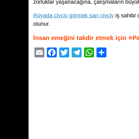
zorluklar yaşanacağına, çalışmaların büyük
Rüyada civciv görmek sarı civciv
iş sahibi o
olunur.
İnsan emeğini takdir etmek için ⭐P
E
F
T
T
W
S
m
a
wi
el
h
h
ail
c
tt
e
at
ar
e
er
gr
s
e
b
a
A
o
m
p
o
p
k