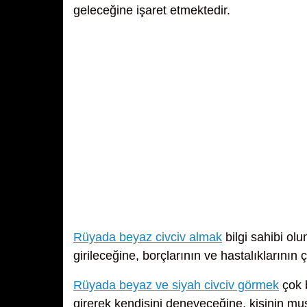
geleceğine işaret etmektedir.
Rüyada beyaz civciv almak
bilgi sahibi olu
girileceğine, borçlarının ve hastalıklarının
Rüyada beyaz ve siyah civciv görmek
çok 
girerek kendisini deneyeceğine, kişinin mu