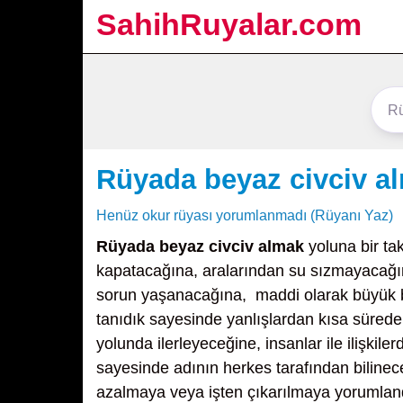
SahihRuyalar.com
Rüyada beyaz civciv a
Henüz okur rüyası yorumlanmadı (Rüyanı Yaz)
Rüyada beyaz civciv almak
yoluna bir tak
kapatacağına, aralarından su sızmayacağına, 
sorun yaşanacağına, maddi olarak büyük bi
tanıdık sayesinde yanlışlardan kısa sürede
yolunda ilerleyeceğine, insanlar ile ilişkile
sayesinde adının herkes tarafından bilinece
azalmaya veya işten çıkarılmaya yorumlandığ