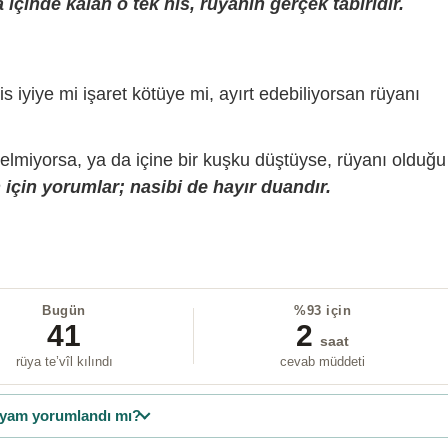
içinde kalan o tek his, rüyanın gerçek tabiridir.
is iyiye mi işaret kötüye mi, ayırt edebiliyorsan rüyanı
gelmiyorsa, ya da içine bir kuşku düştüyse, rüyanı olduğu
için yorumlar; nasibi de hayır duandır.
Bugün
%93 için
41
2
saat
rüya te’vîl kılındı
cevab müddeti
yam yorumlandı mı?