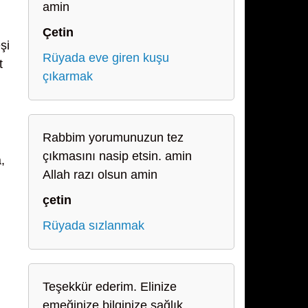
amin
Çetin
şi
Rüyada eve giren kuşu
t
çıkarmak
Rabbim yorumunuzun tez
çıkmasını nasip etsin. amin
,
Allah razı olsun amin
çetin
Rüyada sızlanmak
Teşekkür ederim. Elinize
emeğinize bilginize sağlık.