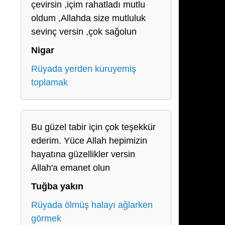
çevirsin ,içim rahatladı mutlu
oldum ,Allahda size mutluluk
sevinç versin ,çok sağolun
Nigar
Rüyada yerden kuruyemiş
toplamak
Bu güzel tabir için çok teşekkür
ederim. Yüce Allah hepimizin
hayatına güzellikler versin
Allah'a emanet olun
Tuğba yakın
Rüyada ölmüş halayı ağlarken
görmek