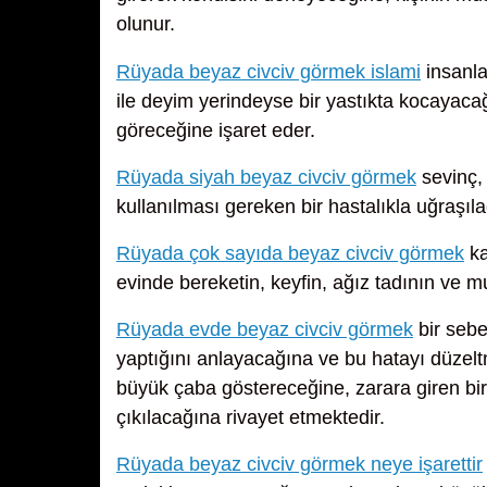
olunur.
Rüyada beyaz civciv görmek islami
insanla
ile deyim yerindeyse bir yastıkta kocayac
göreceğine işaret eder.
Rüyada siyah beyaz civciv görmek
sevinç, 
kullanılması gereken bir hastalıkla uğraşıl
Rüyada çok sayıda beyaz civciv görmek
ka
evinde bereketin, keyfin, ağız tadının ve m
Rüyada evde beyaz civciv görmek
bir sebe
yaptığını anlayacağına ve bu hatayı düzel
büyük çaba göstereceğine, zarara giren bir 
çıkılacağına rivayet etmektedir.
Rüyada beyaz civciv görmek neye işarettir