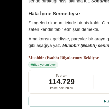
sende bıraktığı hissi aklında tut.
Sonunda 
Hâlâ İçine Sinmediyse
Simgeleri okudun, içinde bir his kaldı. O h
zaten kendin tabir etmişsin demektir.
Ama karışık geldiyse, parçalar bir araya 
gibi aşağıya yaz.
Muabbir (Esahh) senin 
Muabbir (Esahh)
Rüyalarınızı Bekliyor
rüya yorumluyor
Toplam
114.729
kalbe dokunuldu
Rü