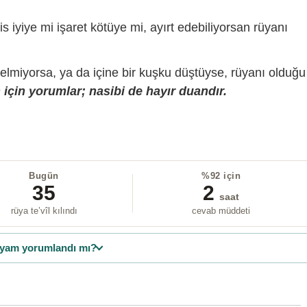
is iyiye mi işaret kötüye mi, ayırt edebiliyorsan rüyanı
gelmiyorsa, ya da içine bir kuşku düştüyse, rüyanı olduğu
için yorumlar; nasibi de hayır duandır.
Bugün
%92 için
35
2
saat
rüya te’vîl kılındı
cevab müddeti
yam yorumlandı mı?