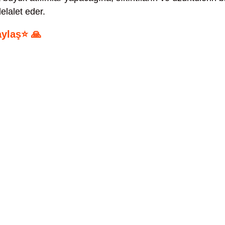
lalet eder.
aylaş⭐ 🙏