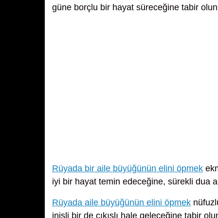
güne borçlu bir hayat süreceğine tabir olun
Rüyada bir aile büyüğünün elini öpmek
ekm
iyi bir hayat temin edeceğine, sürekli dua 
Rüyada aile büyüğünün elini öpmek
nüfuzlu
inişli bir de çıkışlı hale geleceğine tabir olu