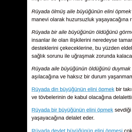
Rüyada ölmüş aile büyüğünün elini öpmek
manevi olarak huzursuzluk yaşayacağına ri
Rüyada bir aile büyüğünün öldüğünü görm
insanlar ile olan ilişkilerini neredeyse ta
desteklerini çekeceklerine, bu yüzden elde
sağlık sorunu ile uğraşmak zorunda kalacağ
Rüyada aile büyüğünün öldüğünü duymak
aşılacağına ve haksız bir durum yaşanmama
Rüyada din büyüğünün elini öpmek
bir tak
ve tövbelerinin de kabul olacağına delaletti
Rüyada bir büyüğünün elini öpmek
sevdiği 
yaşayacağına delalet eder.
Rüyada devlet büyüğünün elini öpmesi
çok 