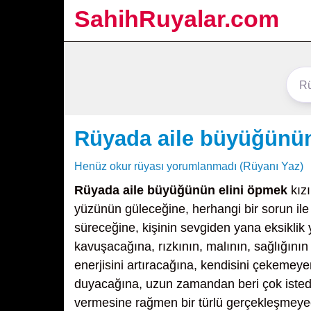
SahihRuyalar.com
Rüyada aile büyüğünün
Henüz okur rüyası yorumlanmadı (Rüyanı Yaz)
Rüyada aile büyüğünün elini öpmek
kızı
yüzünün güleceğine, herhangi bir sorun ile
süreceğine, kişinin sevgiden yana eksikl
kavuşacağına, rızkının, malının, sağlığının
enerjisini artıracağına, kendisini çekemeyen 
duyacağına, uzun zamandan beri çok istedi
vermesine rağmen bir türlü gerçekleşmeye