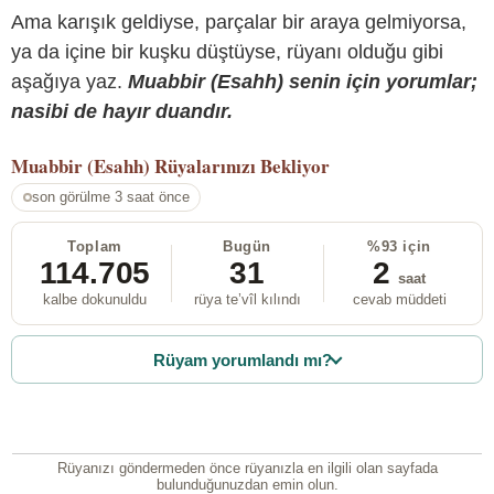
Ama karışık geldiyse, parçalar bir araya gelmiyorsa,
ya da içine bir kuşku düştüyse, rüyanı olduğu gibi
aşağıya yaz.
Muabbir (Esahh) senin için yorumlar;
nasibi de hayır duandır.
Muabbir (Esahh)
Rüyalarınızı Bekliyor
son görülme 3 saat önce
Toplam
Bugün
%93 için
114.705
31
2
saat
kalbe dokunuldu
rüya te’vîl kılındı
cevab müddeti
Rüyam yorumlandı mı?
Rüyanızı göndermeden önce rüyanızla en ilgili olan sayfada
bulunduğunuzdan emin olun.