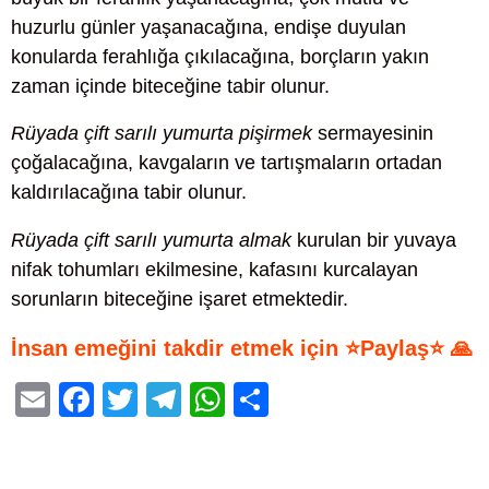
huzurlu günler yaşanacağına, endişe duyulan
konularda ferahlığa çıkılacağına, borçların yakın
zaman içinde biteceğine tabir olunur.
Rüyada çift sarılı yumurta pişirmek
sermayesinin
çoğalacağına, kavgaların ve tartışmaların ortadan
kaldırılacağına tabir olunur.
Rüyada çift sarılı yumurta almak
kurulan bir yuvaya
nifak tohumları ekilmesine, kafasını kurcalayan
sorunların biteceğine işaret etmektedir.
İnsan emeğini takdir etmek için ⭐Paylaş⭐ 🙏
E
F
T
T
W
S
m
a
wi
el
h
h
ail
c
tt
e
at
ar