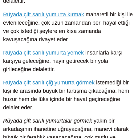
delalettir.
Rüyada çift sarılı yumurta kırmak
maharetli bir kişi ile
evlenileceğine, çok uzun zamandan beri hayal ettiği
ve çok istediği şeylere en kısa zamanda
kavuşacağına rivayet eder.
Rüyada çift sarılı yumurta yemek
insanlarla karşı
karşıya geleceğine, hayır getirecek bir yola
girileceğine delalettir.
Rüyada çift sarılı çiğ yumurta görmek
istemediği bir
kişi ile arasında büyük bir tartışma çıkacağına, hem
huzur hem de lüks içinde bir hayat geçireceğine
delalet eder.
Rüyada çift sarılı yumurtalar görmek
yakın bir
arkadaşının ihanetine uğrayacağına, manevi olarak
büyük bir ferahlık yaşanacağına, çok mutlu ve