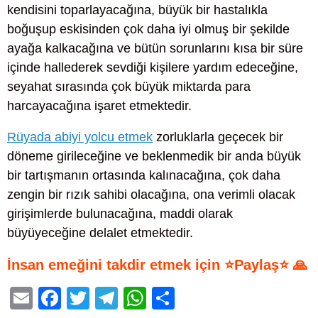
kendisini toparlayacağına, büyük bir hastalıkla
boğuşup eskisinden çok daha iyi olmuş bir şekilde
ayağa kalkacağına ve bütün sorunlarını kısa bir süre
içinde hallederek sevdiği kişilere yardım edeceğine,
seyahat sırasında çok büyük miktarda para
harcayacağına işaret etmektedir.
Rüyada abiyi yolcu etmek
zorluklarla geçecek bir
döneme girileceğine ve beklenmedik bir anda büyük
bir tartışmanın ortasında kalınacağına, çok daha
zengin bir rızık sahibi olacağına, ona verimli olacak
girişimlerde bulunacağına, maddi olarak
büyüyeceğine delalet etmektedir.
İnsan emeğini takdir etmek için ⭐Paylaş⭐ 🙏
E
F
T
T
W
S