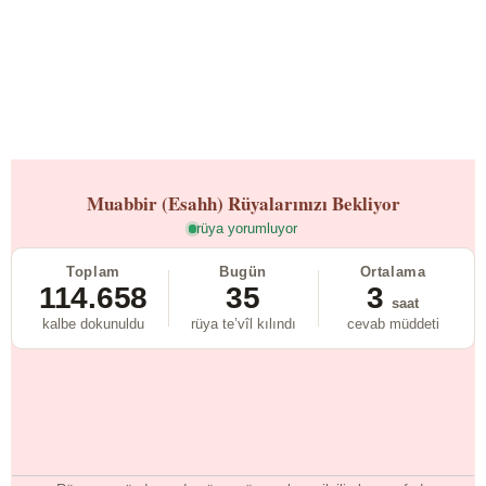
Muabbir (Esahh)
Rüyalarınızı Bekliyor
rüya yorumluyor
Toplam
Bugün
Ortalama
114.658
35
3
saat
kalbe dokunuldu
rüya te’vîl kılındı
cevab müddeti