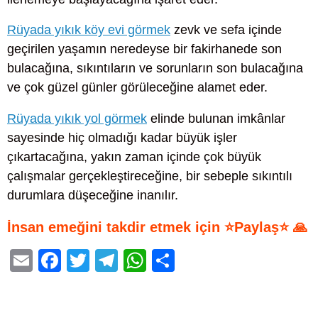
Rüyada yıkık köy evi görmek
zevk ve sefa içinde
geçirilen yaşamın neredeyse bir fakirhanede son
bulacağına, sıkıntıların ve sorunların son bulacağına
ve çok güzel günler görüleceğine alamet eder.
Rüyada yıkık yol görmek
elinde bulunan imkânlar
sayesinde hiç olmadığı kadar büyük işler
çıkartacağına, yakın zaman içinde çok büyük
çalışmalar gerçekleştireceğine, bir sebeple sıkıntılı
durumlara düşeceğine inanılır.
İnsan emeğini takdir etmek için ⭐Paylaş⭐ 🙏
E
F
T
T
W
S
m
a
wi
el
h
h
ail
c
tt
e
at
ar