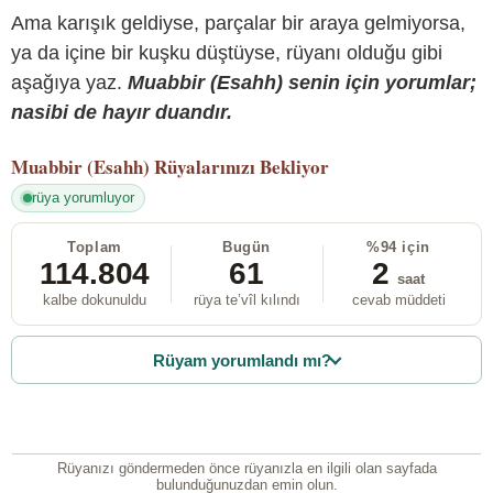
Ama karışık geldiyse, parçalar bir araya gelmiyorsa,
ya da içine bir kuşku düştüyse, rüyanı olduğu gibi
aşağıya yaz.
Muabbir (Esahh) senin için yorumlar;
nasibi de hayır duandır.
Muabbir (Esahh)
Rüyalarınızı Bekliyor
rüya yorumluyor
Toplam
Bugün
%94 için
114.804
61
2
saat
kalbe dokunuldu
rüya te’vîl kılındı
cevab müddeti
Rüyam yorumlandı mı?
Rüyanızı göndermeden önce rüyanızla en ilgili olan sayfada
bulunduğunuzdan emin olun.