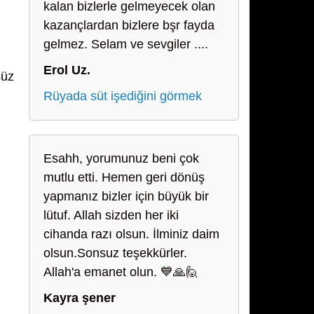
kalan bizlerle gelmeyecek olan
kazançlardan bizlere bşr fayda
gelmez. Selam ve sevgiler ....
Erol Uz.
süz
Rüyada süt işediğini görmek
Esahh, yorumunuz beni çok
mutlu etti. Hemen geri dönüş
yapmanız bizler için büyük bir
lütuf. Allah sizden her iki
cihanda razı olsun. İlminiz daim
olsun.Sonsuz teşekkürler.
Allah'a emanet olun. 💙🙏🙋
Kayra şener