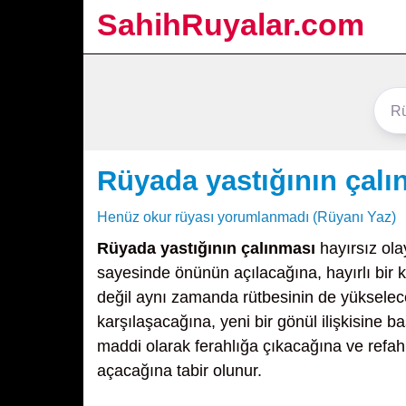
SahihRuyalar.com
Rüyada yastığının çalı
Henüz okur rüyası yorumlanmadı (Rüyanı Yaz)
Rüyada yastığının çalınması
hayırsız ola
sayesinde önünün açılacağına, hayırlı bir k
değil aynı zamanda rütbesinin de yükseleceği
karşılaşacağına, yeni bir gönül ilişkisine
maddi olarak ferahlığa çıkacağına ve refah 
açacağına tabir olunur.