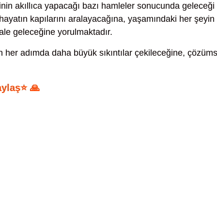
inin akıllıca yapacağı bazı hamleler sonucunda geleceği
ir hayatın kapılarını aralayacağına, yaşamındaki her şeyin
hale geleceğine yorulmaktadır.
n her adımda daha büyük sıkıntılar çekileceğine, çözüm
aylaş⭐ 🙏