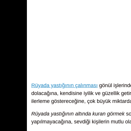
Rüyada yastığının çalınması
gönül işlerind
dolacağına, kendisine iyilik ve güzellik ge
ilerleme göstereceğine, çok büyük miktarda
Rüyada yastığının altında kuran görmek
so
yapılmayacağına, sevdiği kişilerin mutlu ol