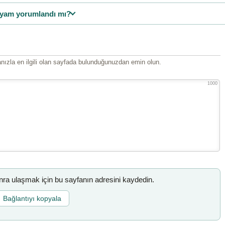
yam yorumlandı mı?
ızla en ilgili olan sayfada bulunduğunuzdan emin olun.
1000
a ulaşmak için bu sayfanın adresini kaydedin.
Bağlantıyı kopyala