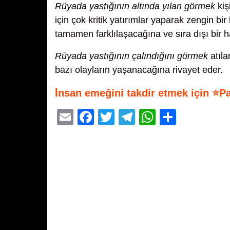
Rüyada yastığının altında yılan görmek
kiş
için çok kritik yatırımlar yaparak zengin b
tamamen farklılaşacağına ve sıra dışı bir 
Rüyada yastığının çalındığını görmek
atıla
bazı olayların yaşanacağına rivayet eder.
İnsan emeğini takdir etmek için ⭐P
E
F
T
T
W
S
m
a
wi
el
h
h
ail
c
tt
e
at
ar
e
er
gr
s
e
b
a
A
o
m
p
o
p