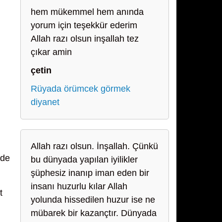
hem mükemmel hem anında
yorum için teşekkür ederim
Allah razı olsun inşallah tez
çıkar amin
çetin
Rüyada örümcek görmek
diyanet
Allah razı olsun. İnşallah. Çünkü
nde
bu dünyada yapılan iyilikler
şüphesiz inanıp iman eden bir
insanı huzurlu kılar Allah
t
yolunda hissedilen huzur ise ne
mübarek bir kazançtır. Dünyada