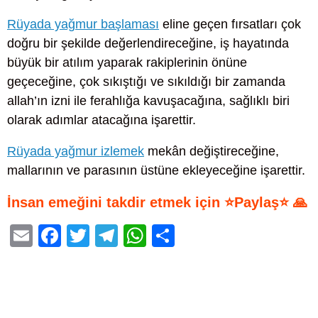
Rüyada yağmur başlaması
eline geçen fırsatları çok
doğru bir şekilde değerlendireceğine, iş hayatında
büyük bir atılım yaparak rakiplerinin önüne
geçeceğine, çok sıkıştığı ve sıkıldığı bir zamanda
allah’ın izni ile ferahlığa kavuşacağına, sağlıklı biri
olarak adımlar atacağına işarettir.
Rüyada yağmur izlemek
mekân değiştireceğine,
mallarının ve parasının üstüne ekleyeceğine işarettir.
İnsan emeğini takdir etmek için ⭐Paylaş⭐ 🙏
E
F
T
T
W
S
m
a
wi
el
h
h
ail
c
tt
e
at
ar
e
er
gr
s
e