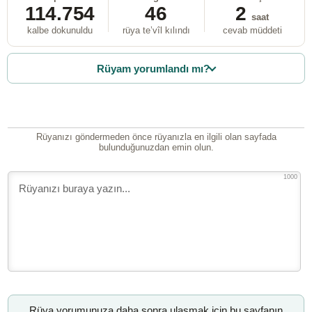
114.754
46
2
saat
kalbe dokunuldu
rüya te’vîl kılındı
cevab müddeti
Rüyam yorumlandı mı?
Rüyanızı göndermeden önce rüyanızla en ilgili olan sayfada
bulunduğunuzdan emin olun.
1000
Rüya yorumunuza daha sonra ulaşmak için bu sayfanın