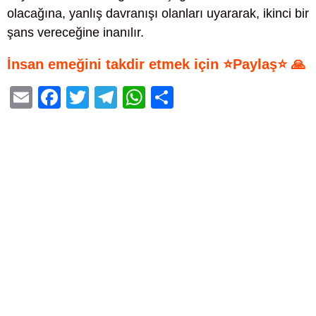
olacağına, yanlış davranışı olanları uyararak, ikinci bir
şans vereceğine inanılır.
İnsan emeğini takdir etmek için ⭐Paylaş⭐ 🙏
E
F
T
T
W
S
m
a
wi
el
h
h
ail
c
tt
e
at
ar
e
er
gr
s
e
b
a
A
o
m
p
o
p
k