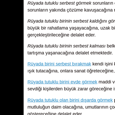
Rüyada tutuklu serbest görmek
sorunların 
sorunların yakında çözüme kavuşacağına r
Rüyada tutuklu birinin serbest kaldığını g
büyük bir rahatlama yaşayacağına, uzak bi
gerçekleştirileceğine delalet eder.
Rüyada tutuklu birinin serbest kalması
belk
tartışma yaşanacağına delalet etmektedir.
Rüyada birini serbest bırakmak
kendi işini 
ışık tutacağına, onlara sanat öğreteceğine,
Rüyada tutuklu birini evde görmek
maddi ve
sevdiği kişilerden büyük zarar göreceğine i
Rüyada tutuklu olan birini dışarda görmek
p
mutluluğun daim olacağına, umutlarının çoğ
göstereceğine delalet eder.