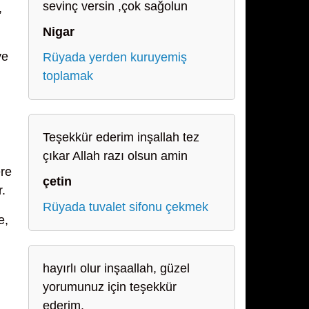
sevinç versin ,çok sağolun
,
Nigar
ve
Rüyada yerden kuruyemiş
toplamak
Teşekkür ederim inşallah tez
çıkar Allah razı olsun amin
ere
çetin
r.
Rüyada tuvalet sifonu çekmek
e,
hayırlı olur inşaallah, güzel
yorumunuz için teşekkür
ederim.