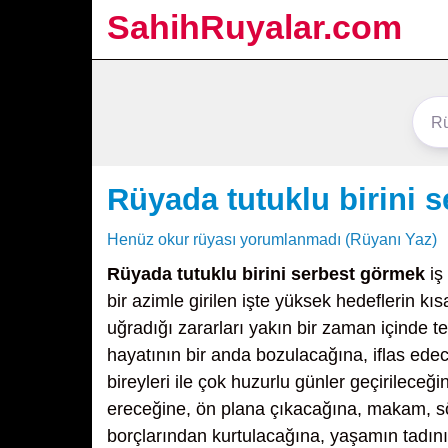
SahihRuyalar.com
Rüyada tutuklu birini 
Henüz okur rüyası yorumlanmadı (Rüyanı Yaz)
Rüyada tutuklu birini serbest görmek
iş
bir azimle girilen işte yüksek hedeflerin k
uğradığı zararları yakın bir zaman içinde te
hayatının bir anda bozulacağına, iflas ede
bireyleri ile çok huzurlu günler geçirilece
ereceğine, ön plana çıkacağına, makam, söz 
borçlarından kurtulacağına, yaşamın tadını