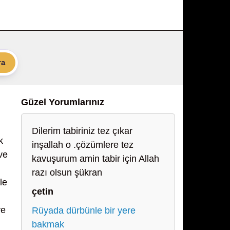
ra
Güzel Yorumlarınız
Dilerim tabiriniz tez çıkar
k
inşallah o .çözümlere tez
ve
kavuşurum amin tabir için Allah
razı olsun şükran
le
çetin
ve
Rüyada dürbünle bir yere
bakmak