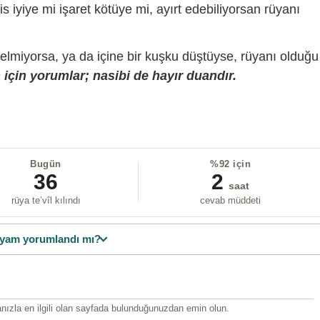
is iyiye mi işaret kötüye mi, ayırt edebiliyorsan rüyanı
gelmiyorsa, ya da içine bir kuşku düştüyse, rüyanı olduğu
için yorumlar; nasibi de hayır duandır.
Bugün
%92 için
36
2
saat
rüya te’vîl kılındı
cevab müddeti
yam yorumlandı mı?
ızla en ilgili olan sayfada bulunduğunuzdan emin olun.