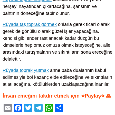
herşeyi hayatından çıkartacağına, şansının ve
bahtının döneceğine tabir olunur.
Rüyada taş toprak görmek
onlarla gerek ticari olarak
gerek de gönüllü olarak güzel işler yapacağına,
kendisi gibi ender rastlanacak kadar düzgün bu
kimselerle hep omuz omuza olmak isteyeceğine, aile
arasındaki tartışmaların ve sıkıntıların sona ereceğine
delalettir.
Rüyada toprak yutmak
anne baba dualarının kabul
edilmesiyle bol kazanç elde edileceğine ve sıkıntıların
atlatılacağına, kötülüklerden uzaklaşacağına inanılır.
İnsan emeğini takdir etmek için ⭐Paylaş⭐ 🙏
E
F
T
T
W
S