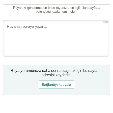
Rüyanızı göndermeden önce rüyanızla en ilgili olan sayfada
bulunduğunuzdan emin olun.
1000
Rüya yorumunuza daha sonra ulaşmak için bu sayfanın
adresini kaydedin.
Bağlantıyı kopyala