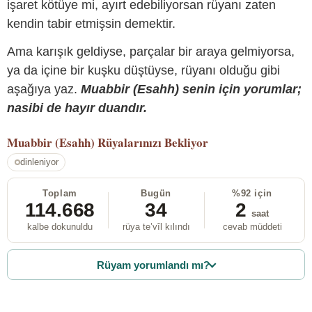
işaret kötüye mi, ayırt edebiliyorsan rüyanı zaten
kendin tabir etmişsin demektir.
Ama karışık geldiyse, parçalar bir araya gelmiyorsa,
ya da içine bir kuşku düştüyse, rüyanı olduğu gibi
aşağıya yaz.
Muabbir (Esahh) senin için yorumlar;
nasibi de hayır duandır.
Muabbir (Esahh)
Rüyalarınızı Bekliyor
dinleniyor
Toplam
Bugün
%92 için
114.668
34
2
saat
kalbe dokunuldu
rüya te’vîl kılındı
cevab müddeti
Rüyam yorumlandı mı?