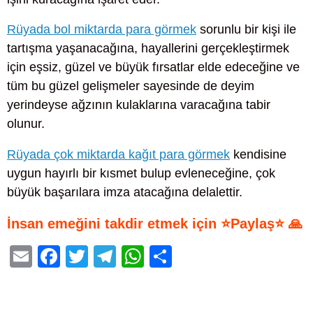
Rüyada bol miktarda para görmek
sorunlu bir kişi ile
tartışma yaşanacağına, hayallerini gerçekleştirmek
için eşsiz, güzel ve büyük fırsatlar elde edeceğine ve
tüm bu güzel gelişmeler sayesinde de deyim
yerindeyse ağzının kulaklarına varacağına tabir
olunur.
Rüyada çok miktarda kağıt para görmek
kendisine
uygun hayırlı bir kısmet bulup evleneceğine, çok
büyük başarılara imza atacağına delalettir.
İnsan emeğini takdir etmek için ⭐Paylaş⭐ 🙏
E
F
T
T
W
S
m
a
wi
el
h
h
ail
c
tt
e
at
ar