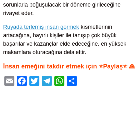
sorunlarla boğuşulacak bir döneme girileceğine
rivayet eder.
Rüyada terlemiş insan görmek
kısmetlerinin
artacağına, hayırlı kişiler ile tanışıp çok büyük
başarılar ve kazançlar elde edeceğine, en yüksek
makamlara oturacağına delalettir.
İnsan emeğini takdir etmek için ⭐Paylaş⭐ 🙏
E
F
T
T
W
S
m
a
wi
el
h
h
ail
c
tt
e
at
ar
e
er
gr
s
e
b
a
A
o
m
p