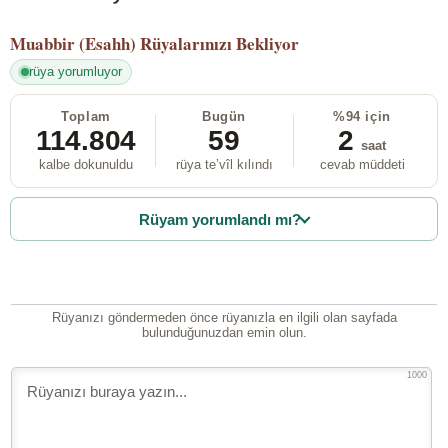
Muabbir (Esahh)
Rüyalarınızı Bekliyor
rüya yorumluyor
Toplam
Bugün
%94 için
114.804
59
2
saat
kalbe dokunuldu
rüya te’vîl kılındı
cevab müddeti
Rüyam yorumlandı mı?
Rüyanızı göndermeden önce rüyanızla en ilgili olan sayfada
bulunduğunuzdan emin olun.
1000