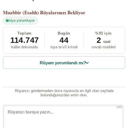
Muabbir (Esahh)
Rüyalarınızı Bekliyor
rüya yorumluyor
Toplam
Bugün
%93 için
114.747
44
2
saat
kalbe dokunuldu
rüya te’vîl kılındı
cevab müddeti
Rüyam yorumlandı mı?
Rüyanızı göndermeden önce rüyanızla en ilgili olan sayfada
bulunduğunuzdan emin olun.
1000