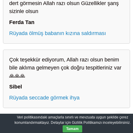
dert görmesin Allah razı olsun Güzellikler şanş
sizinle olsun
Ferda Tan
Rüyada ölmüş babanın kızına saldırması
Çok teşekkür ediyorum, Allah razı olsun benim
bile aklıma gelmeyen çok doğru tespitleriniz var
🙏🙏🙏
Sibel
Rüyada seccade görmek ihya
Veri politikasındaki amaçlarla sınırlı ve mevzuata uygun şekilde çerez
konumlandırmaktayız. Detaylar için Gizlilik Politikamızı inceleyebilirsiniz.
Sahih Rüyalar: Rüyaların Dilini Öğrenin
Gizlilik Politikası
Tamam
© 2012-2026
SahihRuyalar.com
|
Tüm Hakları Saklıdır.