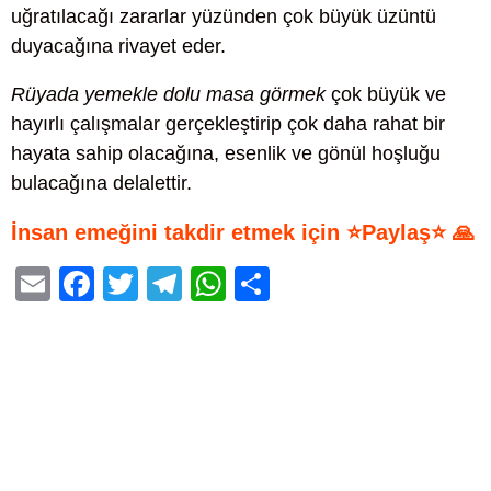
uğratılacağı zararlar yüzünden çok büyük üzüntü
duyacağına rivayet eder.
Rüyada yemekle dolu masa görmek
çok büyük ve
hayırlı çalışmalar gerçekleştirip çok daha rahat bir
hayata sahip olacağına, esenlik ve gönül hoşluğu
bulacağına delalettir.
İnsan emeğini takdir etmek için ⭐Paylaş⭐ 🙏
E
F
T
T
W
S
m
a
wi
el
h
h
ail
c
tt
e
at
ar
e
er
gr
s
e
b
a
A
o
m
p