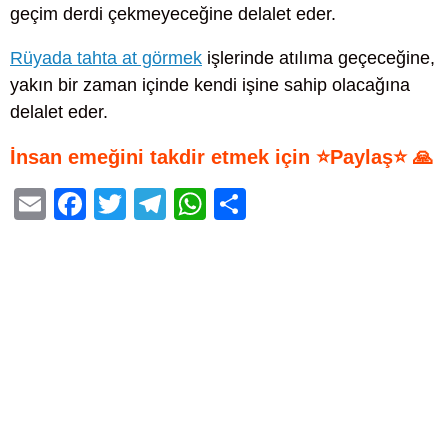
geçim derdi çekmeyeceğine delalet eder.
Rüyada tahta at görmek
işlerinde atılıma geçeceğine,
yakın bir zaman içinde kendi işine sahip olacağına
delalet eder.
İnsan emeğini takdir etmek için ⭐Paylaş⭐ 🙏
E
F
T
T
W
S
m
a
wi
el
h
h
ail
c
tt
e
at
ar
e
er
gr
s
e
b
a
A
o
m
p
o
p
k