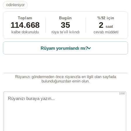
dinleniyor
Toplam
Bugün
%92 için
114.668
35
2
saat
kalbe dokunuldu
rüya te’vîl kılındı
cevab müddeti
Rüyam yorumlandı mı?
Rüyanızı göndermeden önce rüyanızla en ilgili olan sayfada
bulunduğunuzdan emin olun.
1000