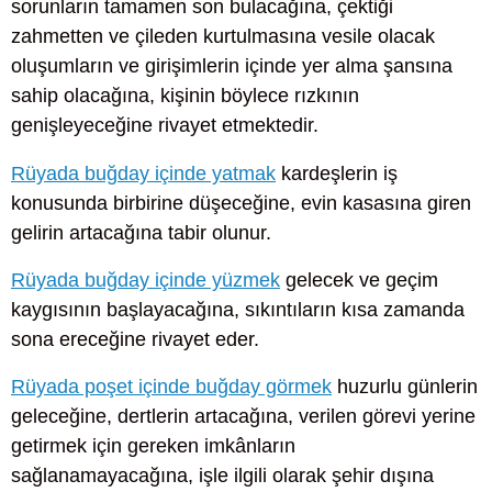
sorunların tamamen son bulacağına, çektiği
zahmetten ve çileden kurtulmasına vesile olacak
oluşumların ve girişimlerin içinde yer alma şansına
sahip olacağına, kişinin böylece rızkının
genişleyeceğine rivayet etmektedir.
Rüyada buğday içinde yatmak
kardeşlerin iş
konusunda birbirine düşeceğine, evin kasasına giren
gelirin artacağına tabir olunur.
Rüyada buğday içinde yüzmek
gelecek ve geçim
kaygısının başlayacağına, sıkıntıların kısa zamanda
sona ereceğine rivayet eder.
Rüyada poşet içinde buğday görmek
huzurlu günlerin
geleceğine, dertlerin artacağına, verilen görevi yerine
getirmek için gereken imkânların
sağlanamayacağına, işle ilgili olarak şehir dışına