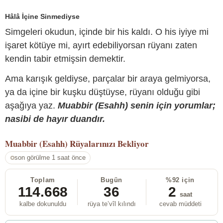
Hâlâ İçine Sinmediyse
Simgeleri okudun, içinde bir his kaldı. O his iyiye mi
işaret kötüye mi, ayırt edebiliyorsan rüyanı zaten
kendin tabir etmişsin demektir.
Ama karışık geldiyse, parçalar bir araya gelmiyorsa,
ya da içine bir kuşku düştüyse, rüyanı olduğu gibi
aşağıya yaz.
Muabbir (Esahh) senin için yorumlar;
nasibi de hayır duandır.
Muabbir (Esahh)
Rüyalarınızı Bekliyor
son görülme 1 saat önce
Toplam
Bugün
%92 için
114.668
36
2
saat
kalbe dokunuldu
rüya te’vîl kılındı
cevab müddeti