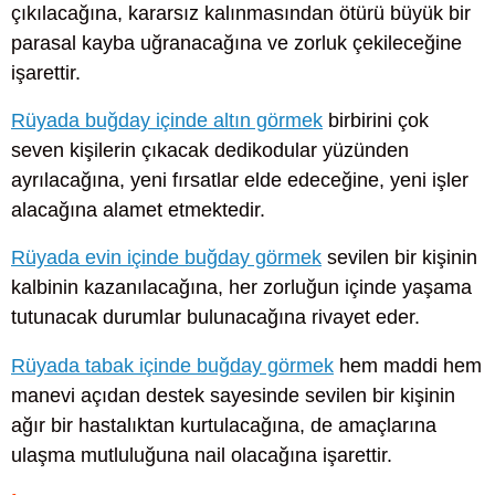
çıkılacağına, kararsız kalınmasından ötürü büyük bir
parasal kayba uğranacağına ve zorluk çekileceğine
işarettir.
Rüyada buğday içinde altın görmek
birbirini çok
seven kişilerin çıkacak dedikodular yüzünden
ayrılacağına, yeni fırsatlar elde edeceğine, yeni işler
alacağına alamet etmektedir.
Rüyada evin içinde buğday görmek
sevilen bir kişinin
kalbinin kazanılacağına, her zorluğun içinde yaşama
tutunacak durumlar bulunacağına rivayet eder.
Rüyada tabak içinde buğday görmek
hem maddi hem
manevi açıdan destek sayesinde sevilen bir kişinin
ağır bir hastalıktan kurtulacağına, de amaçlarına
ulaşma mutluluğuna nail olacağına işarettir.