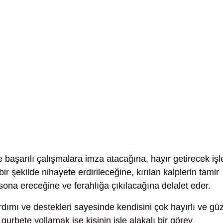
 başarılı çalışmalara imza atacağına, hayır getirecek işl
bir şekilde nihayete erdirileceğine, kırılan kalplerin tamir
 sona ereceğine ve ferahlığa çıkılacağına delalet eder.
ardımı ve destekleri sayesinde kendisini çok hayırlı ve gü
 gurbete yollamak ise kişinin işle alakalı bir görev