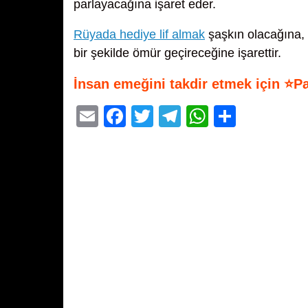
parlayacağına işaret eder.
Rüyada hediye lif almak
şaşkın olacağına,
bir şekilde ömür geçireceğine işarettir.
İnsan emeğini takdir etmek için ⭐P
E
F
T
T
W
S
m
a
wi
el
h
h
ail
c
tt
e
at
ar
e
er
gr
s
e
b
a
A
o
m
p
o
p
k