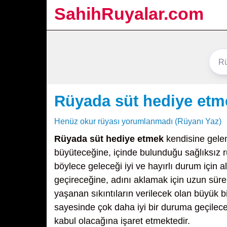
SahihRuyalar.com
Rüyada süt hediye etm
Henüz okur rüyası yorumlanmadı (Rüyanı Yaz)
Rüyada süt hediye etmek
kendisine gelem
büyüteceğine, içinde bulunduğu sağlıksız 
böylece geleceği iyi ve hayırlı durum için a
geçireceğine, adını aklamak için uzun sür
yaşanan sıkıntıların verilecek olan büyük 
sayesinde çok daha iyi bir duruma geçilece
kabul olacağına işaret etmektedir.