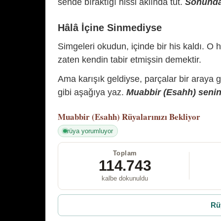
sende bıraktığı hissi aklında tut.
Sonunda 
Hâlâ İçine Sinmediyse
Simgeleri okudun, içinde bir his kaldı. O h
zaten kendin tabir etmişsin demektir.
Ama karışık geldiyse, parçalar bir araya 
gibi aşağıya yaz.
Muabbir (Esahh) senin 
Muabbir (Esahh)
Rüyalarınızı Bekliyor
rüya yorumluyor
Toplam
114.743
kalbe dokunuldu
Rü