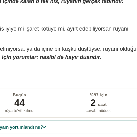
içinde kalan o tek his, rüyanın gerçek tabiridir.
is iyiye mi işaret kötüye mi, ayırt edebiliyorsan rüyanı
gelmiyorsa, ya da içine bir kuşku düştüyse, rüyanı olduğu
için yorumlar; nasibi de hayır duandır.
Bugün
%93 için
44
2
saat
rüya te’vîl kılındı
cevab müddeti
yam yorumlandı mı?