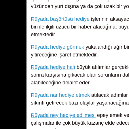
yüzünden yurt dışına ya da çok uzak bir yol
Rüyada başörtüsü hediye
işlerinin aksayac
biri ile ilgili üzücü bir haber alacağına, bü
etmektedir.
Rüyada hediye görmek
yakalandığı ağır bir
yitireceğine işaret etmektedir.
Rüyada hediye halı
büyük atılımlar gerçekl
sonra karşısına çıkacak olan sorunların da
alabileceğine delalet eder.
Rüyada nar hediye etmek
atılacak adımlar
sıkıntı getirecek bazı olaylar yaşanacağın
Rüyada ney hediye edilmesi
epey emek verer
çalışmalar ile çok büyük kazanç elde edec