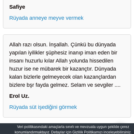
Safiye
Rüyada anneye meyve vermek
Allah razı olsun. İnşallah. Çünkü bu dünyada
yapılan iyilikler şüphesiz inanıp iman eden bir
insanı huzurlu kılar Allah yolunda hissedilen
huzur ise ne mübarek bir kazançtır. Dünyada
kalan bizlerle gelmeyecek olan kazançlardan
bizlere bşr fayda gelmez. Selam ve sevgiler ....
Erol Uz.
Rüyada süt işediğini görmek
Veri politikasındaki amaçlarla sınırlı ve mevzuata uygun şekilde çerez
konumlandırmaktayız. Detaylar için Gizlilik Politikamızı inceleyebilirsiniz.
Sahih Rüyalar: Rüyaların Dilini Öğrenin
Gizlilik Politikası