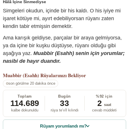
Hâlâ İçine Sinmediyse
Simgeleri okudun, içinde bir his kaldı. O his iyiye mi
işaret kötüye mi, ayırt edebiliyorsan rüyanı zaten
kendin tabir etmişsin demektir.
Ama karışık geldiyse, parçalar bir araya gelmiyorsa,
ya da içine bir kuşku düştüyse, rüyanı olduğu gibi
aşağıya yaz.
Muabbir (Esahh) senin için yorumlar;
nasibi de hayır duandır.
Muabbir (Esahh)
Rüyalarınızı Bekliyor
son görülme 20 dakika önce
Toplam
Bugün
%92 için
114.689
33
2
saat
kalbe dokunuldu
rüya te’vîl kılındı
cevab müddeti
Rüyam yorumlandı mı?