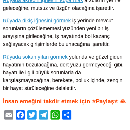
Rüyada akrebin iğnesini koparmak
arzuların yerine
geleceğine, mutsuz ve üzgün olacağına işarettir.
Rüyada dikiş iğnesini görmek
iş yerinde mevcut
sorunların çözülememesi yüzünden yeni bir iş
arayışına girileceğine, iş hayatında bol kazanç
sağlayacak girişimlerde bulunacağına işarettir.
Rüyada sokan yılan görmek
yolunda ve güzel giden
hayatının bozulacağına, dert yüzü görmeyeceği gibi,
hayatı ile ilgili büyük sorunlarla da
karşılaşmayacağına, berekete, bolluk içinde, zengin
bir hayat sürüleceğine delalettir.
İnsan emeğini takdir etmek için ⭐Paylaş⭐ 🙏
E
F
T
T
W
S
m
a
wi
el
h
h