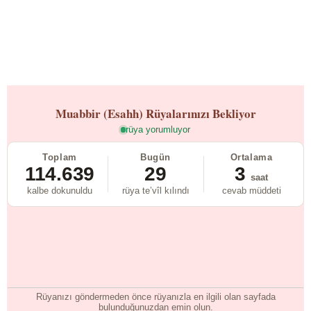
Muabbir (Esahh)
Rüyalarınızı Bekliyor
rüya yorumluyor
Toplam
Bugün
Ortalama
114.639
29
3
saat
kalbe dokunuldu
rüya te’vîl kılındı
cevab müddeti
Rüyanızı göndermeden önce rüyanızla en ilgili olan sayfada
bulunduğunuzdan emin olun.