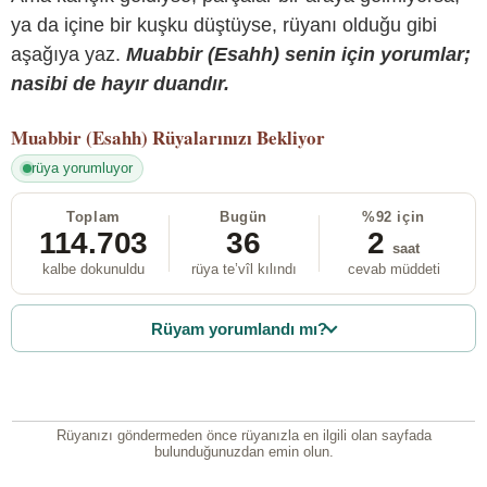
ya da içine bir kuşku düştüyse, rüyanı olduğu gibi
aşağıya yaz.
Muabbir (Esahh) senin için yorumlar;
nasibi de hayır duandır.
Muabbir (Esahh)
Rüyalarınızı Bekliyor
rüya yorumluyor
Toplam
Bugün
%92 için
114.703
36
2
saat
kalbe dokunuldu
rüya te’vîl kılındı
cevab müddeti
Rüyam yorumlandı mı?
Rüyanızı göndermeden önce rüyanızla en ilgili olan sayfada
bulunduğunuzdan emin olun.