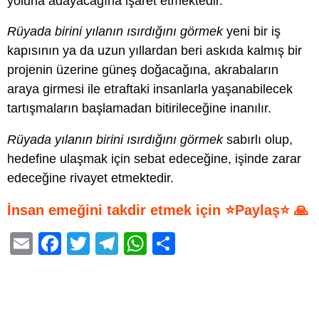
yoluna adayacağına işaret etmektedir.
Rüyada birini yılanın ısırdığını görmek
yeni bir iş
kapısının ya da uzun yıllardan beri askıda kalmış bir
projenin üzerine güneş doğacağına, akrabaların
araya girmesi ile etraftaki insanlarla yaşanabilecek
tartışmaların başlamadan bitirileceğine inanılır.
Rüyada yılanın birini ısırdığını görmek
sabırlı olup,
hedefine ulaşmak için sebat edeceğine, işinde zarar
edeceğine rivayet etmektedir.
İnsan emeğini takdir etmek için ⭐Paylaş⭐ 🙏
E
F
T
T
W
S
m
a
wi
el
h
h
ail
c
tt
e
at
ar
e
er
gr
s
e