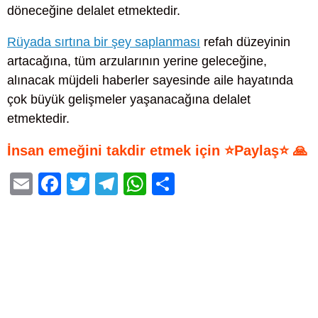
döneceğine delalet etmektedir.
Rüyada sırtına bir şey saplanması
refah düzeyinin
artacağına, tüm arzularının yerine geleceğine,
alınacak müjdeli haberler sayesinde aile hayatında
çok büyük gelişmeler yaşanacağına delalet
etmektedir.
İnsan emeğini takdir etmek için ⭐Paylaş⭐ 🙏
E
F
T
T
W
S
m
a
wi
el
h
h
ail
c
tt
e
at
ar
e
er
gr
s
e
b
a
A
o
m
p