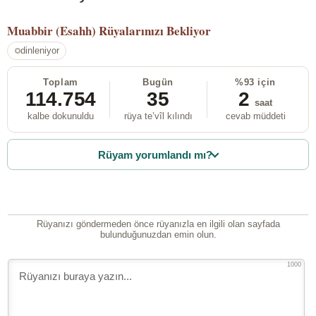
Muabbir (Esahh)
Rüyalarınızı Bekliyor
dinleniyor
Toplam
Bugün
%93 için
114.754
35
2
saat
kalbe dokunuldu
rüya te’vîl kılındı
cevab müddeti
Rüyam yorumlandı mı?
Rüyanızı göndermeden önce rüyanızla en ilgili olan sayfada
bulunduğunuzdan emin olun.
1000