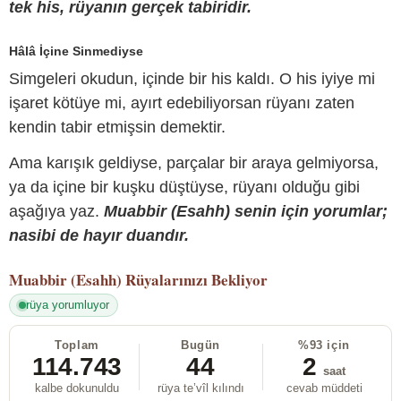
tek his, rüyanın gerçek tabiridir.
Hâlâ İçine Sinmediyse
Simgeleri okudun, içinde bir his kaldı. O his iyiye mi
işaret kötüye mi, ayırt edebiliyorsan rüyanı zaten
kendin tabir etmişsin demektir.
Ama karışık geldiyse, parçalar bir araya gelmiyorsa,
ya da içine bir kuşku düştüyse, rüyanı olduğu gibi
aşağıya yaz.
Muabbir (Esahh) senin için yorumlar;
nasibi de hayır duandır.
Muabbir (Esahh)
Rüyalarınızı Bekliyor
rüya yorumluyor
Toplam
Bugün
%93 için
114.743
44
2
saat
kalbe dokunuldu
rüya te’vîl kılındı
cevab müddeti