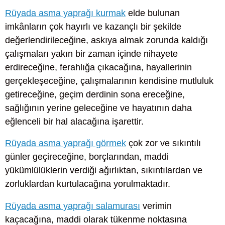
Rüyada asma yaprağı kurmak
elde bulunan
imkânların çok hayırlı ve kazançlı bir şekilde
değerlendirileceğine, askıya almak zorunda kaldığı
çalışmaları yakın bir zaman içinde nihayete
erdireceğine, ferahlığa çıkacağına, hayallerinin
gerçekleşeceğine, çalışmalarının kendisine mutluluk
getireceğine, geçim derdinin sona ereceğine,
sağlığının yerine geleceğine ve hayatının daha
eğlenceli bir hal alacağına işarettir.
Rüyada asma yaprağı görmek
çok zor ve sıkıntılı
günler geçireceğine, borçlarından, maddi
yükümlülüklerin verdiği ağırlıktan, sıkıntılardan ve
zorluklardan kurtulacağına yorulmaktadır.
Rüyada asma yaprağı salamurası
verimin
kaçacağına, maddi olarak tükenme noktasına