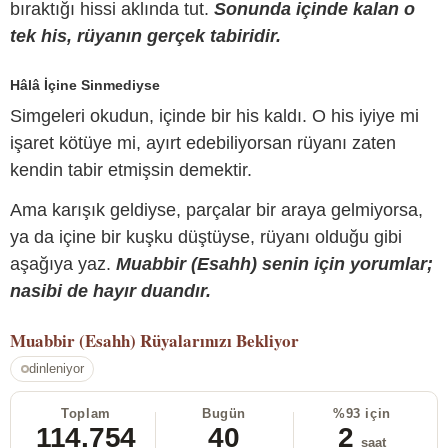
bıraktığı hissi aklında tut.
Sonunda içinde kalan o
tek his, rüyanın gerçek tabiridir.
Hâlâ İçine Sinmediyse
Simgeleri okudun, içinde bir his kaldı. O his iyiye mi
işaret kötüye mi, ayırt edebiliyorsan rüyanı zaten
kendin tabir etmişsin demektir.
Ama karışık geldiyse, parçalar bir araya gelmiyorsa,
ya da içine bir kuşku düştüyse, rüyanı olduğu gibi
aşağıya yaz.
Muabbir (Esahh) senin için yorumlar;
nasibi de hayır duandır.
Muabbir (Esahh)
Rüyalarınızı Bekliyor
dinleniyor
Toplam
Bugün
%93 için
114.754
40
2
saat