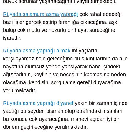
büyük sorunlar yaşanacağına rivayet etmektedir.
Rüyada salamura asma yaprağı
çok rahat edeceği
bazı işler gerçekleştirip ferahlığa çıkacağına, aşkı
bulup çok mutlu ve huzurlu bir hayat süreceğine
işarettir.
Rüyada asma yaprağı almak
ihtiyaçlarını
karşılayamaz hale geleceğine bu sıkıntılarının da aile
hayatına olumsuz yönde yansıyarak hane içindeki
ağız tadının, keyfinin ve neşesinin kaçmasına neden
olacağına, kendisini sorgulama gereği duyacağına
yorulmaktadır.
Rüyada asma yaprağı diyanet
yakın bir zaman içinde
yaptığı bu şeyden pişman olup etrafındaki insanları
bu konuda çok uyaracağına, manevi açıdan iyi bir
dönem geçirileceğine yorulmaktadır.