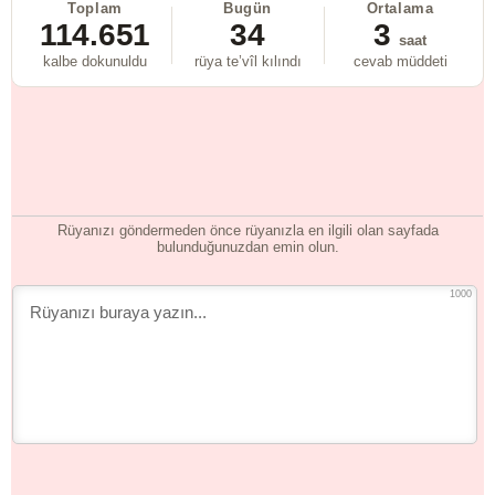
Toplam
Bugün
Ortalama
114.651
34
3
saat
kalbe dokunuldu
rüya te’vîl kılındı
cevab müddeti
Rüyanızı göndermeden önce rüyanızla en ilgili olan sayfada
bulunduğunuzdan emin olun.
1000