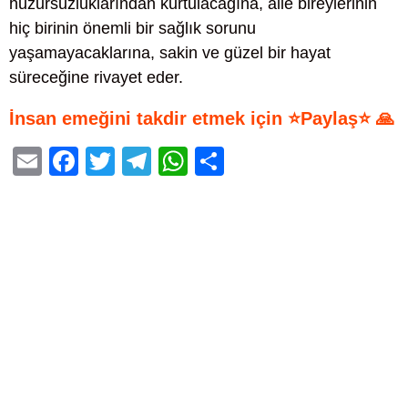
huzursuzluklarından kurtulacağına, aile bireylerinin
hiç birinin önemli bir sağlık sorunu
yaşamayacaklarına, sakin ve güzel bir hayat
süreceğine rivayet eder.
İnsan emeğini takdir etmek için ⭐Paylaş⭐ 🙏
E
F
T
T
W
S
m
a
wi
el
h
h
ail
c
tt
e
at
ar
e
er
gr
s
e
b
a
A
o
m
p
o
p
k