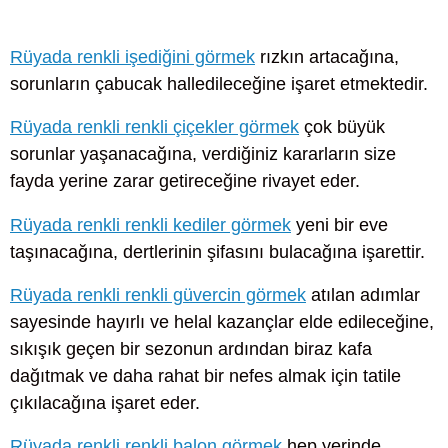
Rüyada renkli işediğini görmek
rızkın artacağına,
sorunların çabucak halledileceğine işaret etmektedir.
Rüyada renkli renkli çiçekler görmek
çok büyük
sorunlar yaşanacağına, verdiğiniz kararların size
fayda yerine zarar getireceğine rivayet eder.
Rüyada renkli renkli kediler görmek
yeni bir eve
taşınacağına, dertlerinin şifasını bulacağına işarettir.
Rüyada renkli renkli güvercin görmek
atılan adımlar
sayesinde hayırlı ve helal kazançlar elde edileceğine,
sıkışık geçen bir sezonun ardından biraz kafa
dağıtmak ve daha rahat bir nefes almak için tatile
çıkılacağına işaret eder.
Rüyada renkli renkli balon görmek
hep yerinde