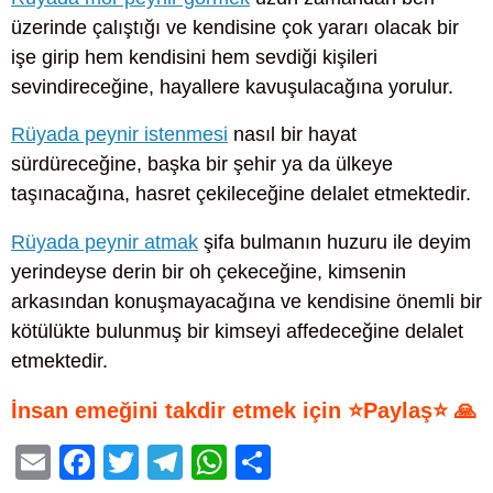
üzerinde çalıştığı ve kendisine çok yararı olacak bir
işe girip hem kendisini hem sevdiği kişileri
sevindireceğine, hayallere kavuşulacağına yorulur.
Rüyada peynir istenmesi
nasıl bir hayat
sürdüreceğine, başka bir şehir ya da ülkeye
taşınacağına, hasret çekileceğine delalet etmektedir.
Rüyada peynir atmak
şifa bulmanın huzuru ile deyim
yerindeyse derin bir oh çekeceğine, kimsenin
arkasından konuşmayacağına ve kendisine önemli bir
kötülükte bulunmuş bir kimseyi affedeceğine delalet
etmektedir.
İnsan emeğini takdir etmek için ⭐Paylaş⭐ 🙏
E
F
T
T
W
S