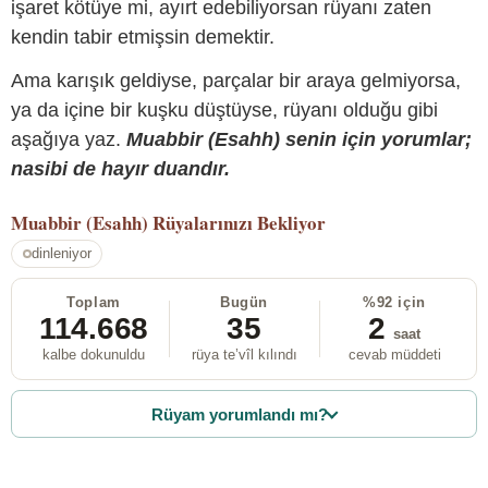
işaret kötüye mi, ayırt edebiliyorsan rüyanı zaten
kendin tabir etmişsin demektir.
Ama karışık geldiyse, parçalar bir araya gelmiyorsa,
ya da içine bir kuşku düştüyse, rüyanı olduğu gibi
aşağıya yaz.
Muabbir (Esahh) senin için yorumlar;
nasibi de hayır duandır.
Muabbir (Esahh)
Rüyalarınızı Bekliyor
dinleniyor
Toplam
Bugün
%92 için
114.668
35
2
saat
kalbe dokunuldu
rüya te’vîl kılındı
cevab müddeti
Rüyam yorumlandı mı?