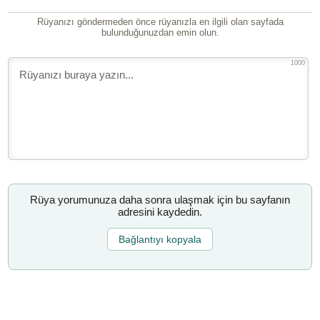
Rüyanızı göndermeden önce rüyanızla en ilgili olan sayfada
bulunduğunuzdan emin olun.
1000
Rüya yorumunuza daha sonra ulaşmak için bu sayfanın
adresini kaydedin.
Bağlantıyı kopyala