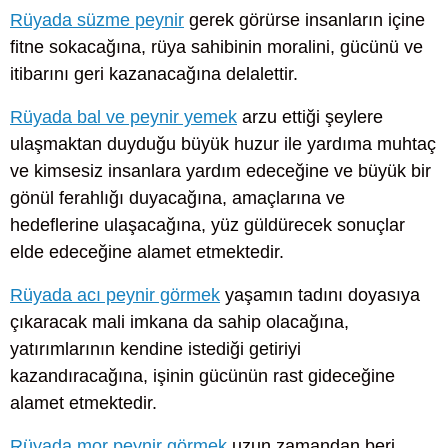
Rüyada süzme peynir
gerek görürse insanların içine
fitne sokacağına, rüya sahibinin moralini, gücünü ve
itibarını geri kazanacağına delalettir.
Rüyada bal ve peynir yemek
arzu ettiği şeylere
ulaşmaktan duyduğu büyük huzur ile yardıma muhtaç
ve kimsesiz insanlara yardım edeceğine ve büyük bir
gönül ferahlığı duyacağına, amaçlarına ve
hedeflerine ulaşacağına, yüz güldürecek sonuçlar
elde edeceğine alamet etmektedir.
Rüyada acı peynir görmek
yaşamın tadını doyasıya
çıkaracak mali imkana da sahip olacağına,
yatırımlarının kendine istediği getiriyi
kazandıracağına, işinin gücünün rast gideceğine
alamet etmektedir.
Rüyada mor peynir görmek
uzun zamandan beri