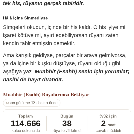
tek his, rüyanın gerçek tabiridir.
Hâlâ İçine Sinmediyse
Simgeleri okudun, içinde bir his kaldı. O his iyiye mi
işaret kötüye mi, ayırt edebiliyorsan rüyanı zaten
kendin tabir etmişsin demektir.
Ama karışık geldiyse, parçalar bir araya gelmiyorsa,
ya da içine bir kuşku düştüyse, rüyanı olduğu gibi
aşağıya yaz.
Muabbir (Esahh) senin için yorumlar;
nasibi de hayır duandır.
Muabbir (Esahh)
Rüyalarınızı Bekliyor
son görülme 13 dakika önce
Toplam
Bugün
%92 için
114.666
38
2
saat
kalbe dokunuldu
rüya te’vîl kılındı
cevab müddeti