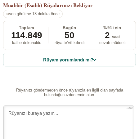
Muabbir (Esahh)
Rüyalarınızı Bekliyor
son görülme 13 dakika önce
Toplam
Bugün
%94 için
114.849
50
2
saat
kalbe dokunuldu
rüya te’vîl kılındı
cevab müddeti
Rüyam yorumlandı mı?
Rüyanızı göndermeden önce rüyanızla en ilgili olan sayfada
bulunduğunuzdan emin olun.
1000