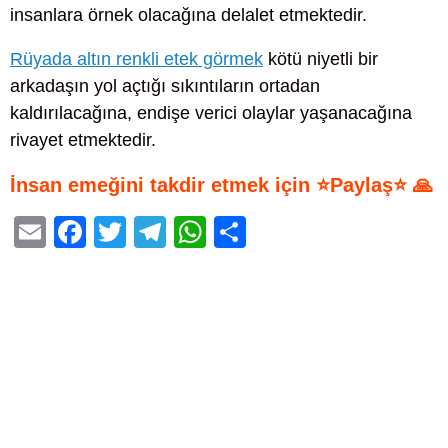
insanlara örnek olacağına delalet etmektedir.
Rüyada altın renkli etek görmek
kötü niyetli bir
arkadaşın yol açtığı sıkıntıların ortadan
kaldırılacağına, endişe verici olaylar yaşanacağına
rivayet etmektedir.
İnsan emeğini takdir etmek için ⭐Paylaş⭐ 🙏
E
F
T
T
W
S
m
a
wi
el
h
h
ail
c
tt
e
at
ar
e
er
gr
s
e
b
a
A
o
m
p
o
p