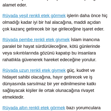
alamet eder.
Rüyada yeşil renkli etek görmek
işlerin daha önce hiç
olmadığı kadar iyi bir hal alacağına, maddi açıdan
çok kazanç getirecek bir işe girileceğine işaret eder.
Rüyada pembe renkli etek giymek
İslam inancına
paralel bir hayat sürdürüleceğine, kötü günlerinde
veya sıkıntılarında gözünü kapatıp bu insanlara
rahatlıkla güvenerek hareket edeceğine yorulur.
Rüyada uzun renkli etek giymek
güç, kudret ve
hidayet sahibi olacağına, hayır getirecek ve iş
dünyasında sarsılmaz bir yer edinilmesine katkı
sağlayacak kişiler ile ortak olunacağına rivayet
etmektedir.
Rüyada altın renkli etek görmek
bazı yorumculara