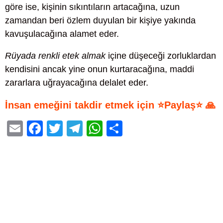
göre ise, kişinin sıkıntıların artacağına, uzun
zamandan beri özlem duyulan bir kişiye yakında
kavuşulacağına alamet eder.
Rüyada renkli etek almak
içine düşeceği zorluklardan
kendisini ancak yine onun kurtaracağına, maddi
zararlara uğrayacağına delalet eder.
İnsan emeğini takdir etmek için ⭐Paylaş⭐ 🙏
E
F
T
T
W
S
m
a
wi
el
h
h
ail
c
tt
e
at
ar
e
er
gr
s
e
b
a
A
o
m
p