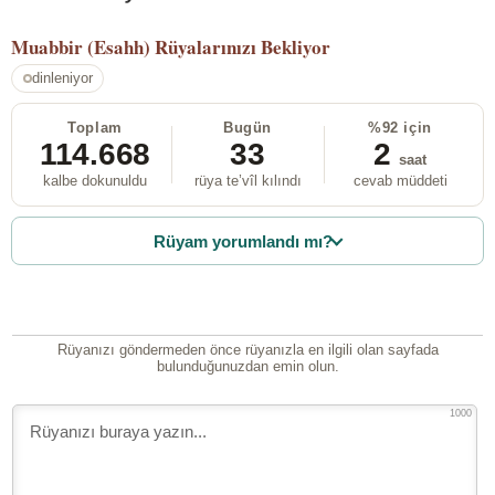
Muabbir (Esahh)
Rüyalarınızı Bekliyor
dinleniyor
Toplam
Bugün
%92 için
114.668
33
2
saat
kalbe dokunuldu
rüya te’vîl kılındı
cevab müddeti
Rüyam yorumlandı mı?
Rüyanızı göndermeden önce rüyanızla en ilgili olan sayfada
bulunduğunuzdan emin olun.
1000