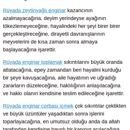
Rüyada zeytinyağlı enginar
kazancının
azalmayacağına, deyim yerindeyse ayağının
tökezlemeyeceğine, hayalindeki her şeyi birer birer
gerçekleştireceğine, dirayetli davranışlarının
meyvelerini de kısa zaman sonra almaya
başlayacağına işarettir.
Rüyada enginar toplamak
sıkıntılarını büyük oranda
atlatacağına, epey zamandan beri hayalini kurduğu
bir şeye kavuşacağına, aile hayatının ve uğradığı
zararların düzeleceğine, haklılığının anlaşılacağına
ve hakkı olanın kendisine teslim edileceğine işarettir.
Rüyada enginar çorbası içmek
çok sıkıntılar çektikten
ve büyük üzüntüler yaşadıktan sonra işlerini
toparlayacağına, en umutsuz olduğu anda da allah
tarafından kendisine hayırlı bir kapının açılacağına