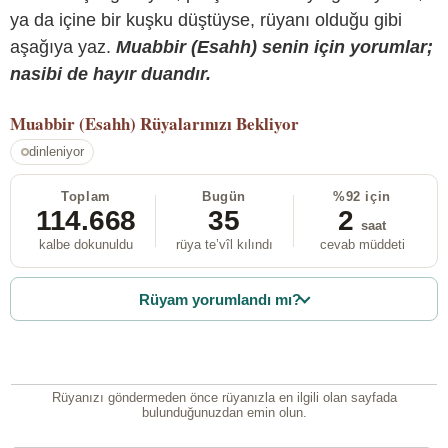
ya da içine bir kuşku düştüyse, rüyanı olduğu gibi
aşağıya yaz.
Muabbir (Esahh) senin için yorumlar;
nasibi de hayır duandır.
Muabbir (Esahh)
Rüyalarınızı Bekliyor
dinleniyor
Toplam
Bugün
%92 için
114.668
35
2
saat
kalbe dokunuldu
rüya te’vîl kılındı
cevab müddeti
Rüyam yorumlandı mı?
Rüyanızı göndermeden önce rüyanızla en ilgili olan sayfada
bulunduğunuzdan emin olun.