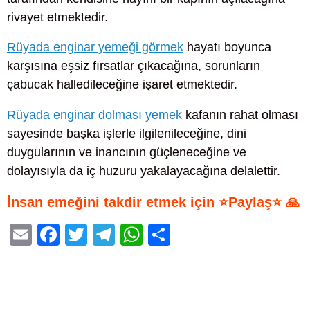
rivayet etmektedir.
Rüyada enginar yemeği görmek
hayatı boyunca
karşısına eşsiz fırsatlar çıkacağına, sorunların
çabucak halledileceğine işaret etmektedir.
Rüyada enginar dolması yemek
kafanın rahat olması
sayesinde başka işlerle ilgilenileceğine, dini
duygularının ve inancının güçleneceğine ve
dolayısıyla da iç huzuru yakalayacağına delalettir.
İnsan emeğini takdir etmek için ⭐Paylaş⭐ 🙏
E
F
T
T
W
S
m
a
wi
el
h
h
ail
c
tt
e
at
ar
e
er
gr
s
e