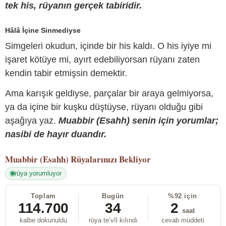
tek his, rüyanın gerçek tabiridir.
Hâlâ İçine Sinmediyse
Simgeleri okudun, içinde bir his kaldı. O his iyiye mi
işaret kötüye mi, ayırt edebiliyorsan rüyanı zaten
kendin tabir etmişsin demektir.
Ama karışık geldiyse, parçalar bir araya gelmiyorsa,
ya da içine bir kuşku düştüyse, rüyanı olduğu gibi
aşağıya yaz.
Muabbir (Esahh) senin için yorumlar;
nasibi de hayır duandır.
Muabbir (Esahh)
Rüyalarınızı Bekliyor
rüya yorumluyor
Toplam
Bugün
%92 için
114.700
34
2
saat
kalbe dokunuldu
rüya te’vîl kılındı
cevab müddeti