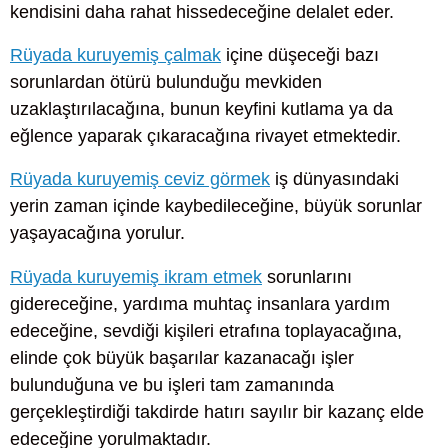
kendisini daha rahat hissedeceğine delalet eder.
Rüyada kuruyemiş çalmak
içine düşeceği bazı
sorunlardan ötürü bulunduğu mevkiden
uzaklaştırılacağına, bunun keyfini kutlama ya da
eğlence yaparak çıkaracağına rivayet etmektedir.
Rüyada kuruyemiş ceviz görmek
iş dünyasındaki
yerin zaman içinde kaybedileceğine, büyük sorunlar
yaşayacağına yorulur.
Rüyada kuruyemiş ikram etmek
sorunlarını
gidereceğine, yardıma muhtaç insanlara yardım
edeceğine, sevdiği kişileri etrafına toplayacağına,
elinde çok büyük başarılar kazanacağı işler
bulunduğuna ve bu işleri tam zamanında
gerçekleştirdiği takdirde hatırı sayılır bir kazanç elde
edeceğine yorulmaktadır.