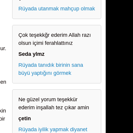
Rüyada utanmak mahçup olmak
Çok teşekkğr ederim Allah razı
olsun içimi ferahlattınız
ur.
Seda ylmz
Rüyada tanıdık birinin sana
büyü yaptığını görmek
den
Ne güzel yorum teşekkür
ederim inşallah tez çıkar amin
kin
çetin
bir
Rüyada iyilik yapmak diyanet