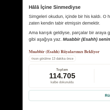
Hâlâ İçine Sinmediyse
Simgeleri okudun, içinde bir his kaldı. O h
zaten kendin tabir etmişsin demektir.
Ama karışık geldiyse, parçalar bir araya 
gibi aşağıya yaz.
Muabbir (Esahh) senin 
Muabbir (Esahh)
Rüyalarınızı Bekliyor
son görülme 13 dakika önce
Toplam
114.705
kalbe dokunuldu
Rü