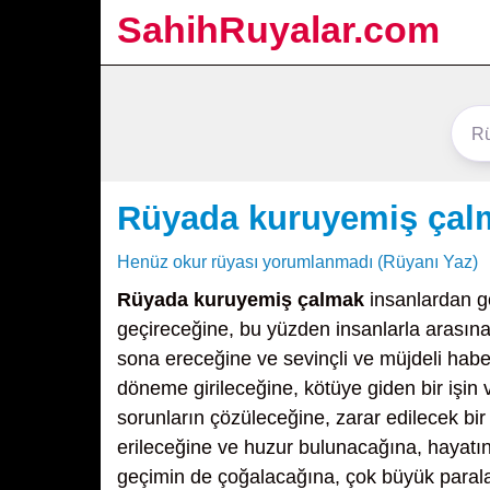
SahihRuyalar.com
Rüyada kuruyemiş çal
Henüz okur rüyası yorumlanmadı (Rüyanı Yaz)
Rüyada kuruyemiş çalmak
insanlardan gö
geçireceğine, bu yüzden insanlarla arasına
sona ereceğine ve sevinçli ve müjdeli habe
döneme girileceğine, kötüye giden bir işin 
sorunların çözüleceğine, zarar edilecek bir
erileceğine ve huzur bulunacağına, hayatını
geçimin de çoğalacağına, çok büyük parala