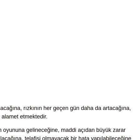
ışacağına, rızkının her geçen gün daha da artacağına,
 alamet etmektedir.
nin oyununa gelineceğine, maddi açıdan büyük zarar
atılacağına, telafisi olmayacak bir hata yapılabileceğine