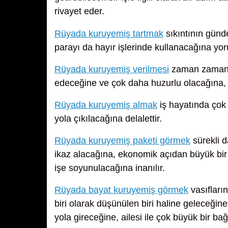
rivayet eder.
Rüyada kuruyemiş tartmak
sıkıntının günd
parayı da hayır işlerinde kullanacağına yor
Rüyada kuruyemiş verilmesi
zaman zaman r
edeceğine ve çok daha huzurlu olacağına, gü
Rüyada kuruyemiş almak
iş hayatında çok 
yola çıkılacağına delalettir.
Rüyada kuruyemiş paketi görmek
sürekli 
ikaz alacağına, ekonomik açıdan büyük bir 
işe soyunulacağına inanılır.
Rüyada bayat kuruyemiş görmek
vasıfları
biri olarak düşünülen biri haline geleceğine
yola gireceğine, ailesi ile çok büyük bir ba