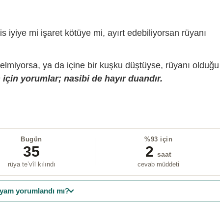
is iyiye mi işaret kötüye mi, ayırt edebiliyorsan rüyanı
gelmiyorsa, ya da içine bir kuşku düştüyse, rüyanı olduğu
için yorumlar; nasibi de hayır duandır.
Bugün
%93 için
35
2
saat
rüya te’vîl kılındı
cevab müddeti
yam yorumlandı mı?