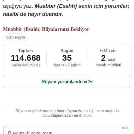
aşağıya yaz.
Muabbir (Esahh) senin için yorumlar;
nasibi de hayır duandır.
Muabbir (Esahh)
Rüyalarınızı Bekliyor
dinleniyor
Toplam
Bugün
%92 için
114.668
35
2
saat
kalbe dokunuldu
rüya te’vîl kılındı
cevab müddeti
Rüyam yorumlandı mı?
Rüyanızı göndermeden önce rüyanızla en ilgili olan sayfada
bulunduğunuzdan emin olun.
1000