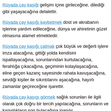
Rüyada çay kaşiği
gelişim içine girileceğine, dilediği
gibi yaşayacağına delalettir.
Rüyada çay kaşığı kaybetmek
dost ve akrabanın
işlerine yardım edileceğine, dünya ve ahiretinin güzel
olmasına alamet etmektedir.
Rüyada çay kaşığı çalmak
çok büyük ve değerli işlere
imza atacağına, gittiği yolda kendisini
ispatlayacağına, sorunlarından kurtulacağına,
ferahlığa çıkacağına, geçiminin kolaylaşacağına,
eline geçen kazanç sayesinde rahata kavuşacağına,
sevdiği kişiler ile sıkıntılarını aşacağına, hayırlı
zamanlar geçireceğine işarettir.
Rüyada çay kaşıgı görmek
sağlık sorunları ile ilgili
olarak çok doğru bir tercih yapılacağına, sorunların ve
kırgınlıkların son bulacağına inanılır.