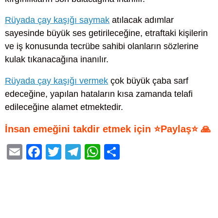
Rüyada çay kaşığı saymak
atılacak adımlar
sayesinde büyük ses getirileceğine, etraftaki kişilerin
ve iş konusunda tecrübe sahibi olanların sözlerine
kulak tıkanacağına inanılır.
Rüyada çay kaşığı vermek
çok büyük çaba sarf
edeceğine, yapılan hataların kısa zamanda telafi
edileceğine alamet etmektedir.
İnsan emeğini takdir etmek için ⭐Paylaş⭐ 🙏
E
F
T
T
W
S
m
a
wi
el
h
h
ail
c
tt
e
at
ar
e
er
gr
s
e
b
a
A