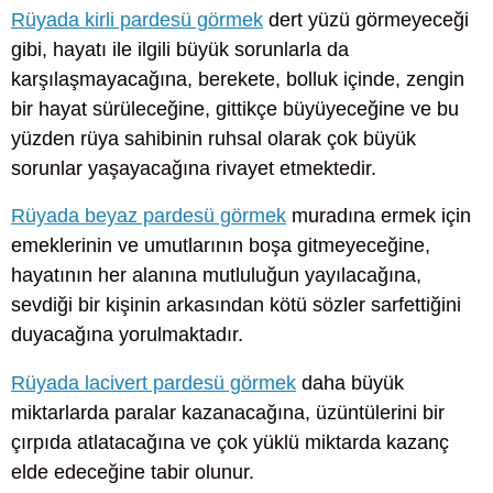
Rüyada kirli pardesü görmek
dert yüzü görmeyeceği
gibi, hayatı ile ilgili büyük sorunlarla da
karşılaşmayacağına, berekete, bolluk içinde, zengin
bir hayat sürüleceğine, gittikçe büyüyeceğine ve bu
yüzden rüya sahibinin ruhsal olarak çok büyük
sorunlar yaşayacağına rivayet etmektedir.
Rüyada beyaz pardesü görmek
muradına ermek için
emeklerinin ve umutlarının boşa gitmeyeceğine,
hayatının her alanına mutluluğun yayılacağına,
sevdiği bir kişinin arkasından kötü sözler sarfettiğini
duyacağına yorulmaktadır.
Rüyada lacivert pardesü görmek
daha büyük
miktarlarda paralar kazanacağına, üzüntülerini bir
çırpıda atlatacağına ve çok yüklü miktarda kazanç
elde edeceğine tabir olunur.