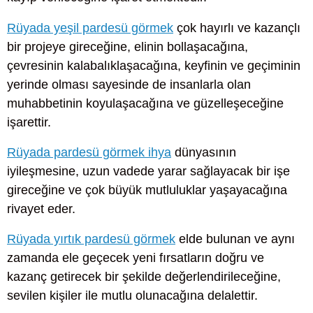
Rüyada yeşil pardesü görmek
çok hayırlı ve kazançlı
bir projeye gireceğine, elinin bollaşacağına,
çevresinin kalabalıklaşacağına, keyfinin ve geçiminin
yerinde olması sayesinde de insanlarla olan
muhabbetinin koyulaşacağına ve güzelleşeceğine
işarettir.
Rüyada pardesü görmek ihya
dünyasının
iyileşmesine, uzun vadede yarar sağlayacak bir işe
gireceğine ve çok büyük mutluluklar yaşayacağına
rivayet eder.
Rüyada yırtık pardesü görmek
elde bulunan ve aynı
zamanda ele geçecek yeni fırsatların doğru ve
kazanç getirecek bir şekilde değerlendirileceğine,
sevilen kişiler ile mutlu olunacağına delalettir.