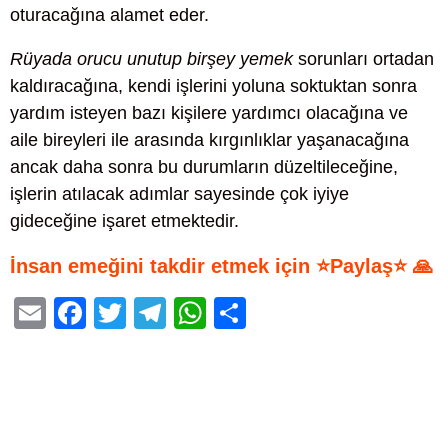
oturacağına alamet eder.
Rüyada orucu unutup birşey yemek
sorunları ortadan
kaldıracağına, kendi işlerini yoluna soktuktan sonra
yardım isteyen bazı kişilere yardımcı olacağına ve
aile bireyleri ile arasında kırgınlıklar yaşanacağına
ancak daha sonra bu durumların düzeltileceğine,
işlerin atılacak adımlar sayesinde çok iyiye
gideceğine işaret etmektedir.
İnsan emeğini takdir etmek için ⭐Paylaş⭐ 🙏
E
F
T
T
W
S
m
a
wi
el
h
h
ail
c
tt
e
at
ar
e
er
gr
s
e
b
a
A