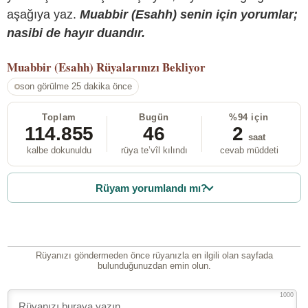
aşağıya yaz.
Muabbir (Esahh) senin için yorumlar;
nasibi de hayır duandır.
Muabbir (Esahh)
Rüyalarınızı Bekliyor
son görülme 25 dakika önce
Toplam
Bugün
%94 için
114.855
46
2
saat
kalbe dokunuldu
rüya te’vîl kılındı
cevab müddeti
Rüyam yorumlandı mı?
Rüyanızı göndermeden önce rüyanızla en ilgili olan sayfada
bulunduğunuzdan emin olun.
1000