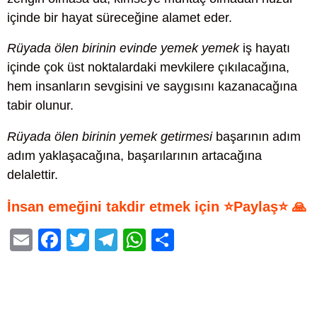
içinde bir hayat süreceğine alamet eder.
Rüyada ölen birinin evinde yemek yemek
iş hayatı
içinde çok üst noktalardaki mevkilere çıkılacağına,
hem insanların sevgisini ve saygısını kazanacağına
tabir olunur.
Rüyada ölen birinin yemek getirmesi
başarının adım
adım yaklaşacağına, başarılarının artacağına
delalettir.
İnsan emeğini takdir etmek için ⭐Paylaş⭐ 🙏
E
F
T
T
W
S
m
a
wi
el
h
h
ail
c
tt
e
at
ar
e
er
gr
s
e