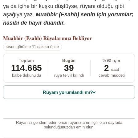
ya da içine bir kuşku düştüyse, rüyanı olduğu gibi
aşağıya yaz.
Muabbir (Esahh) senin için yorumlar;
nasibi de hayır duandır.
Muabbir (Esahh)
Rüyalarınızı Bekliyor
son görülme 11 dakika önce
Toplam
Bugün
%92 için
114.665
39
2
saat
kalbe dokunuldu
rüya te’vîl kılındı
cevab müddeti
Rüyam yorumlandı mı?
Rüyanızı göndermeden önce rüyanızla en ilgili olan sayfada
bulunduğunuzdan emin olun.