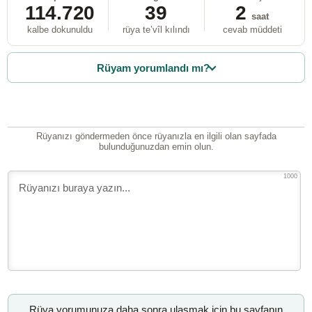
114.720
39
2
saat
kalbe dokunuldu
rüya te’vîl kılındı
cevab müddeti
Rüyam yorumlandı mı?
Rüyanızı göndermeden önce rüyanızla en ilgili olan sayfada
bulunduğunuzdan emin olun.
1000
Rüya yorumunuza daha sonra ulaşmak için bu sayfanın