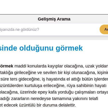
Gelişmiş Arama
A
esinde olduğunu görmek
görmek
maddi konularda kayıplar olacağına, uzak yolda
taklığa girileceğine ve sevilen bir kişi olunacağına, kişini
 süre ters gideceğine, iş hayatında el attığı bütün işlerde
 üzüntülerden kurtuluşa erileceğine, rüya sahibinin hayatı
 olacağına, üzerinde epey kafa yorduğu çalışmaları ortay
dığı zararların neredeyse tamamına yakınını telafi
 edecek üzüntülü bir duruma delalettir.