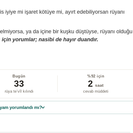
is iyiye mi işaret kötüye mi, ayırt edebiliyorsan rüyanı
gelmiyorsa, ya da içine bir kuşku düştüyse, rüyanı olduğu
için yorumlar; nasibi de hayır duandır.
Bugün
%92 için
33
2
saat
rüya te’vîl kılındı
cevab müddeti
yam yorumlandı mı?