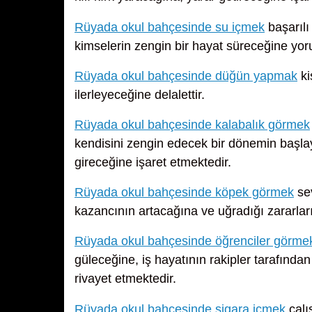
Rüyada okul bahçesinde su içmek
başarılı
kimselerin zengin bir hayat süreceğine yoru
Rüyada okul bahçesinde düğün yapmak
ki
ilerleyeceğine delalettir.
Rüyada okul bahçesinde kalabalık görmek
kendisini zengin edecek bir dönemin başlay
gireceğine işaret etmektedir.
Rüyada okul bahçesinde köpek görmek
sev
kazancının artacağına ve uğradığı zararları
Rüyada okul bahçesinde öğrenciler görme
güleceğine, iş hayatının rakipler tarafınd
rivayet etmektedir.
Rüyada okul bahçesinde sigara içmek
çalı