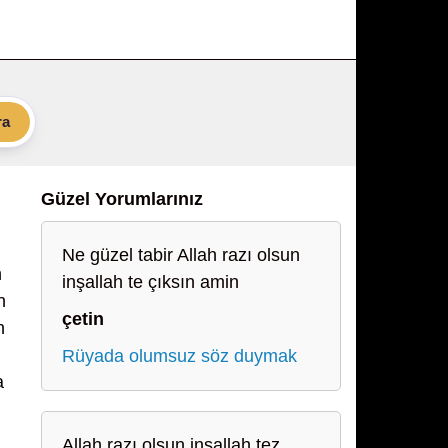
ra
Güzel Yorumlarınız
Ne güzel tabir Allah razı olsun
n
inşallah te çıksın amin
n
çetin
n
Rüyada olumsuz söz duymak
a
Allah razı olsun inşallah tez