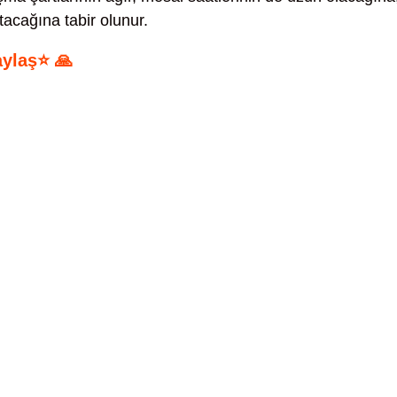
tacağına tabir olunur.
aylaş⭐ 🙏