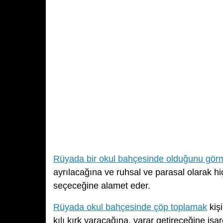
Rüyada bir okul bahçesinde olduğunu gör
ayrılacağına ve ruhsal ve parasal olarak hi
seçeceğine alamet eder.
Rüyada okul bahçesinde çöp toplamak
kişi
kılı kırk yaracağına, yarar getireceğine işar