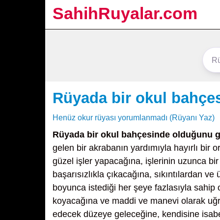
SahihRuyalar.com
Rüyada bir okul bahç
Henüz okur rüyası yorumlanmadı (Rüyanı Yaz)
Rüyada bir okul bahçesinde olduğunu 
gelen bir akrabanın yardımıyla hayırlı bir or
güzel işler yapacağına, işlerinin uzunca bir
başarısızlıkla çıkacağına, sıkıntılardan ve
boyunca istediği her şeye fazlasıyla sahip
koyacağına ve maddi ve manevi olarak uğra
edecek düzeye geleceğine, kendisine isabet