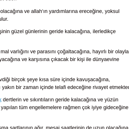
 olacağına ve allah’ın yardımlarına ereceğine, yoksul
lur.
şinin güzel günlerinin geride kalacağına, ilerledikçe
mal varlığını ve parasını çoğaltacağına, hayırlı bir olayla
acağına ve karşısına çıkacak bir kişi ile dünyaevine
diği birçok şeye kısa süre içinde kavuşacağına,
 yakın bir zaman içinde telafi edeceğine rivayet etmekted
k
dertlerin ve sıkıntıların geride kalacağına ve yüzün
an yapılan tüm engellemelere rağmen çok iyiye gideceğine
şma şartlarının ağır, mesai saatlerinin de uzun olacağına